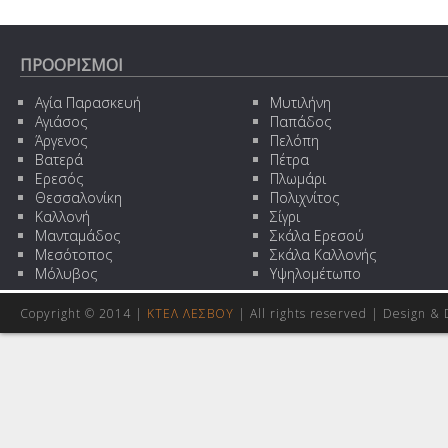
ΠΡΟΟΡΙΣΜΟΙ
Αγία Παρασκευή
Μυτιλήνη
Αγιάσος
Παπάδος
Άργενος
Πελόπη
Βατερά
Πέτρα
Ερεσός
Πλωμάρι
Θεσσαλονίκη
Πολιχνίτος
Καλλονή
Σίγρι
Μανταμάδος
Σκάλα Ερεσού
Μεσότοπος
Σκάλα Καλλονής
Μόλυβος
Υψηλομέτωπο
Copyright © 2014 |
ΚΤΕΛ ΛΕΣΒΟΥ
| All rights reserved | Design
& 