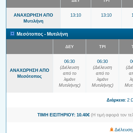
ΔΕΥ
ΤΡΙ
ΑΝΑΧΩΡΗΣΗ ΑΠΟ
13:10
13:10
Μυτιλήνη
¤
Μεσότοπος - Μυτιλήνη
ΔΕΥ
ΤΡΙ
06:30
06:30
0
(Διέλευση
(Διέλευση
(Δι
ΑΝΑΧΩΡΗΣΗ ΑΠΟ
από το
από το
α
Μεσότοπος
λιμάνι
λιμάνι
λ
Μυτιλήνης)
Μυτιλήνης)
Μυτ
Διάρκεια
: 2
ΤΙΜΗ ΕΙΣΙΤΗΡΙΟΥ: 10.40€
(Η τιμή αφορά τον τε
Διέλευση 