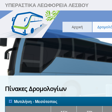
ΥΠΕΡΑΣΤΙΚΑ ΛΕΩΦΟΡΕΙΑ ΛΕΣΒΟΥ
Αρχική
Δρομολό
Πίνακες Δρομολογίων
¤
Μυτιλήνη - Μεσότοπος