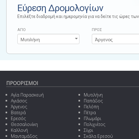
Εύρεση Δρομολογίων
Επιλέξτε διαδρομή και ημερομηνία για να δείτε τις ώρες τ
ΑΠΟ
ΠΡΟΣ
ΠΡΟΟΡΙΣΜΟΙ
Αγία Παρασκευή
Μυτιλήνη
Αγιάσος
Παπάδος
Άργενος
Πελόπη
Βατερά
Πέτρα
Ερεσός
Πλωμάρι
Θεσσαλονίκη
Πολιχνίτος
Καλλονή
Σίγρι
Μανταμάδος
Σκάλα Ερεσού