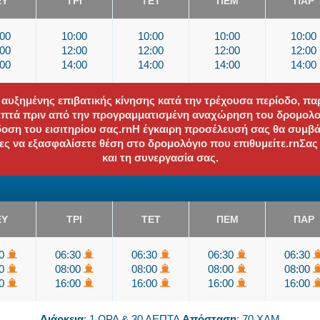
ΕΥ
ΤΡΙ
ΤΕΤ
ΠΕΜ
ΠΑΡ
:00
10:00
10:00
10:00
10:00
:00
12:00
12:00
12:00
12:00
:00
14:00
14:00
14:00
14:00
 αυξημένης επιβατικής κίνησης κατά την τρέχουσα περίοδο, π
λεπτά πριν από την προγραμματισμένη αναχώρηση του δρομολογ
δοση του εισιτηρίου σας.rnΗ έγκαιρη προσέλευσή σας θα συμβ
τες να εξασφαλίσετε θέση στο δρομολόγιο που επιθυμείτε.rnΣα
και τη συνεργασία σας.
ΕΥ
ΤΡΙ
ΤΕΤ
ΠΕΜ
ΠΑΡ
30
06:30
06:30
06:30
06:30
00
08:00
08:00
08:00
08:00
00
16:00
16:00
16:00
16:00
Διάρκεια
: 1 ΩΡΑ & 30 ΛΕΠΤΑ
Απόσταση
: 70 ΧΛΜ