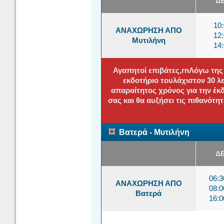
Δ
10
ΑΝΑΧΩΡΗΣΗ ΑΠΟ
12
Μυτιλήνη
14
Αγαπητοί επιβάτες,rnΛόγω της
εκδοτήριο τουλάχιστον 30 
απαραίτητος χρόνος για την έκ
σας και θα αυξήσει τις πιθανότη
¤
Βατερά - Μυτιλήνη
Δ
06:
ΑΝΑΧΩΡΗΣΗ ΑΠΟ
08:
Βατερά
16: