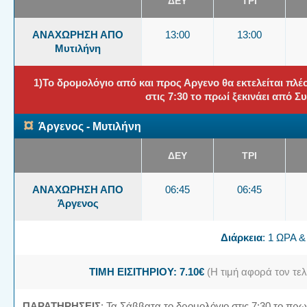
ΔΕΥ
ΤΡΙ
ΑΝΑΧΩΡΗΣΗ ΑΠΟ
13:00
13:00
Μυτιλήνη
1)Το δρομολόγιο από και προς Αργενο θα εκτελείται πλέ
στις 7:30 το πρωί ξεκινάει από Σ
¤
Άργενος - Μυτιλήνη
ΔΕΥ
ΤΡΙ
ΑΝΑΧΩΡΗΣΗ ΑΠΟ
06:45
06:45
Άργενος
Διάρκεια
: 1 ΩΡΑ 
ΤΙΜΗ ΕΙΣΙΤΗΡΙΟΥ: 7.10€
(Η τιμή αφορά τον τελ
ΠΑΡΑΤΗΡΗΣΕΙΣ
: Τα Σάββατα το δρομολόγιο στις 7:30 το πρω