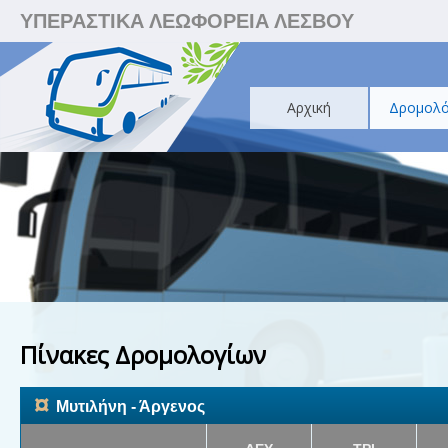
ΥΠΕΡΑΣΤΙΚΑ ΛΕΩΦΟΡΕΙΑ ΛΕΣΒΟΥ
Αρχική
Δρομολό
Πίνακες Δρομολογίων
¤
Μυτιλήνη - Άργενος