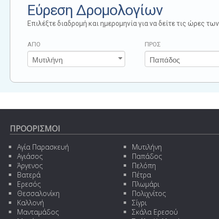
Εύρεση Δρομολογίων
Επιλέξτε διαδρομή και ημερομηνία για να δείτε τις ώρες τ
ΑΠΟ
ΠΡΟΣ
ΠΡΟΟΡΙΣΜΟΙ
Αγία Παρασκευή
Μυτιλήνη
Αγιάσος
Παπάδος
Άργενος
Πελόπη
Βατερά
Πέτρα
Ερεσός
Πλωμάρι
Θεσσαλονίκη
Πολιχνίτος
Καλλονή
Σίγρι
Μανταμάδος
Σκάλα Ερεσού