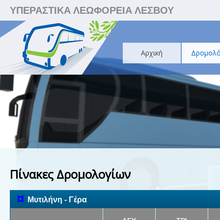
ΥΠΕΡΑΣΤΙΚΑ ΛΕΩΦΟΡΕΙΑ ΛΕΣΒΟΥ
Αρχική
Δρομολό
Πίνακες Δρομολογίων
¤
Μυτιλήνη - Γέρα