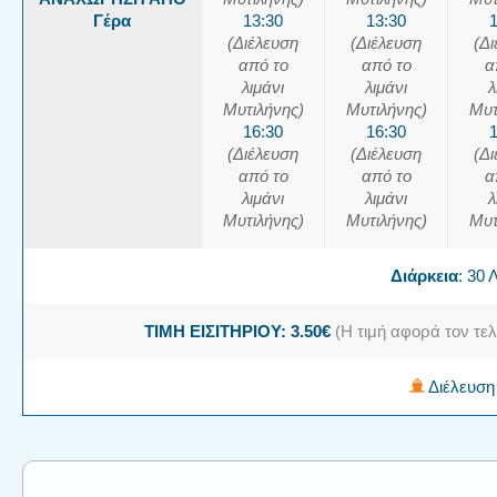
Γέρα
13:30
13:30
(Διέλευση
(Διέλευση
(Δ
από το
από το
α
λιμάνι
λιμάνι
λ
Μυτιλήνης)
Μυτιλήνης)
Μυτ
16:30
16:30
(Διέλευση
(Διέλευση
(Δ
από το
από το
α
λιμάνι
λιμάνι
λ
Μυτιλήνης)
Μυτιλήνης)
Μυτ
Διάρκεια
: 30
ΤΙΜΗ ΕΙΣΙΤΗΡΙΟΥ: 3.50€
(Η τιμή αφορά τον τελ
Διέλευση 