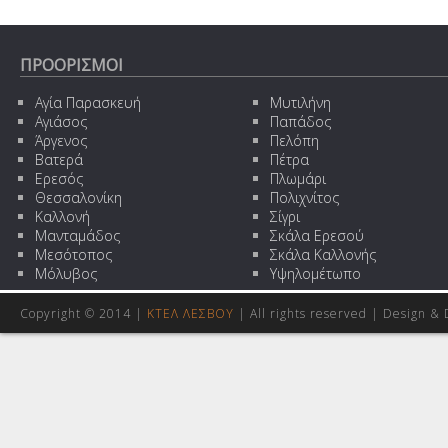
ΠΡΟΟΡΙΣΜΟΙ
Αγία Παρασκευή
Μυτιλήνη
Αγιάσος
Παπάδος
Άργενος
Πελόπη
Βατερά
Πέτρα
Ερεσός
Πλωμάρι
Θεσσαλονίκη
Πολιχνίτος
Καλλονή
Σίγρι
Μανταμάδος
Σκάλα Ερεσού
Μεσότοπος
Σκάλα Καλλονής
Μόλυβος
Υψηλομέτωπο
Copyright © 2014 |
ΚΤΕΛ ΛΕΣΒΟΥ
| All rights reserved | Design
& 