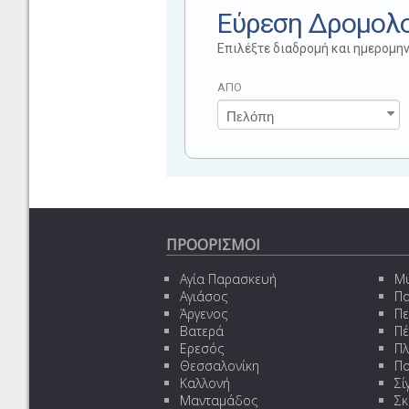
Εύρεση Δρομολ
Επιλέξτε διαδρομή και ημερομην
ΑΠΟ
ΠΡΟΟΡΙΣΜΟΙ
Αγία Παρασκευή
Μυ
Αγιάσος
Π
Άργενος
Π
Βατερά
Πέ
Ερεσός
Πλ
Θεσσαλονίκη
Πο
Καλλονή
Σί
Μανταμάδος
Σκ