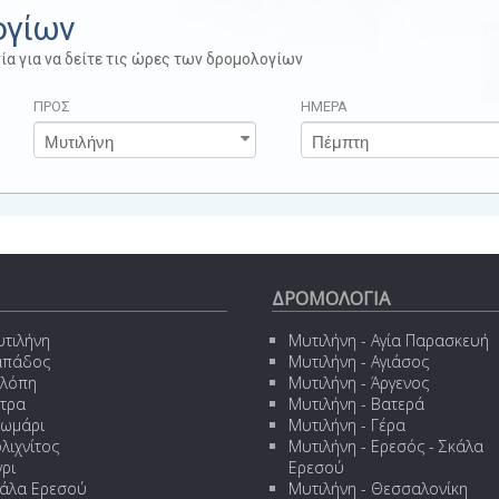
ογίων
ία για να δείτε τις ώρες των δρομολογίων
ΠΡΟΣ
ΗΜΕΡΑ
ΔΡΟΜΟΛΟΓΙΑ
τιλήνη
Μυτιλήνη - Αγία Παρασκευή
απάδος
Μυτιλήνη - Αγιάσος
ελόπη
Μυτιλήνη - Άργενος
τρα
Μυτιλήνη - Βατερά
ωμάρι
Μυτιλήνη - Γέρα
λιχνίτος
Μυτιλήνη - Ερεσός - Σκάλα
γρι
Ερεσού
άλα Ερεσού
Μυτιλήνη - Θεσσαλονίκη