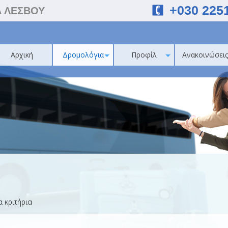
+030 225
Α ΛΕΣΒΟΥ
Αρχική
Δρομολόγια
Προφίλ
Ανακοινώσεις
 κριτήρια