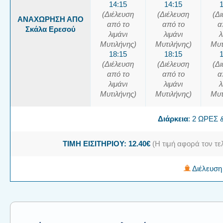
14:15
14:15
(Διέλευση
(Διέλευση
(Δ
ΑΝΑΧΩΡΗΣΗ ΑΠΟ
από το
από το
α
Σκάλα Ερεσού
λιμάνι
λιμάνι
λ
Μυτιλήνης)
Μυτιλήνης)
Μυτ
18:15
18:15
(Διέλευση
(Διέλευση
(Δ
από το
από το
α
λιμάνι
λιμάνι
λ
Μυτιλήνης)
Μυτιλήνης)
Μυτ
Διάρκεια
: 2 ΩΡΕΣ
ΤΙΜΗ ΕΙΣΙΤΗΡΙΟΥ: 12.40€
(Η τιμή αφορά τον τε
Διέλευση 