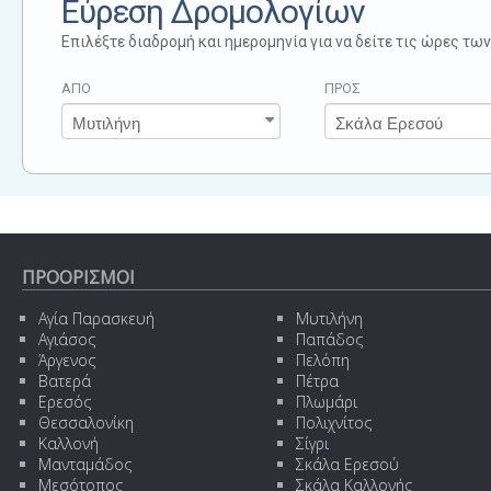
Εύρεση Δρομολογίων
Επιλέξτε διαδρομή και ημερομηνία για να δείτε τις ώρες τ
ΑΠΟ
ΠΡΟΣ
ΠΡΟΟΡΙΣΜΟΙ
Αγία Παρασκευή
Μυτιλήνη
Αγιάσος
Παπάδος
Άργενος
Πελόπη
Βατερά
Πέτρα
Ερεσός
Πλωμάρι
Θεσσαλονίκη
Πολιχνίτος
Καλλονή
Σίγρι
Μανταμάδος
Σκάλα Ερεσού
Μεσότοπος
Σκάλα Καλλονής