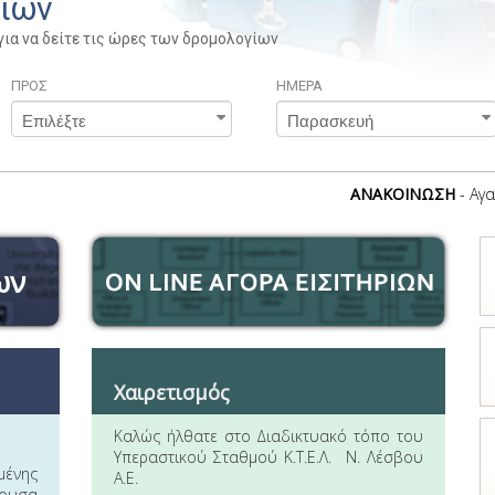
γίων
για να δείτε τις ώρες των δρομολογίων
ΠΡΟΣ
ΗΜΕΡΑ
ΑΝΑΚΟΙΝΩΣΗ
- Αγαπητο
ων
Χαιρετισμός
Καλώς ήλθατε στο Διαδικτυακό τόπο του
Υπεραστικού Σταθμού Κ.Τ.Ε.Λ. Ν. Λέσβου
μένης
Α.Ε.
χουσα