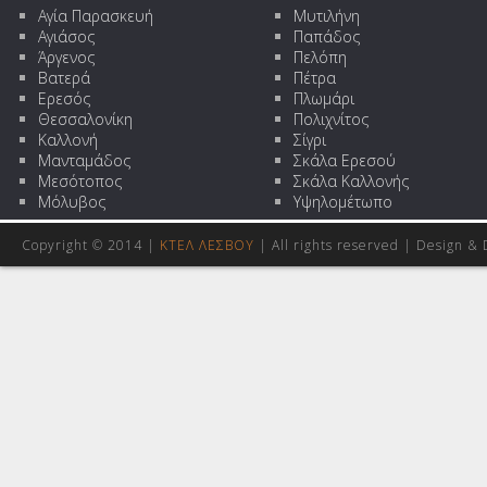
Αγία Παρασκευή
Μυτιλήνη
Αγιάσος
Παπάδος
Άργενος
Πελόπη
Βατερά
Πέτρα
Ερεσός
Πλωμάρι
Θεσσαλονίκη
Πολιχνίτος
Καλλονή
Σίγρι
Μανταμάδος
Σκάλα Ερεσού
Μεσότοπος
Σκάλα Καλλονής
Μόλυβος
Υψηλομέτωπο
Copyright © 2014 |
ΚΤΕΛ ΛΕΣΒΟΥ
| All rights reserved | Design
& 