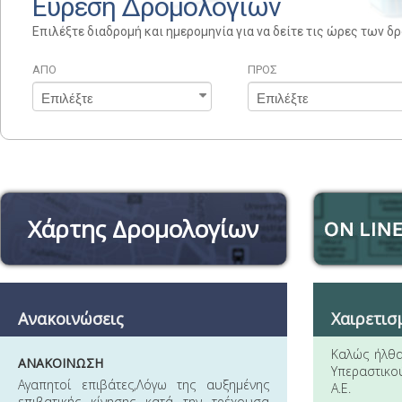
Εύρεση Δρομολογίων
Επιλέξτε διαδρομή και ημερομηνία για να δείτε τις ώρες των 
ΑΠΟ
ΠΡΟΣ
Χάρτης Δρομολογίων
Ανακοινώσεις
Χαιρετισ
Καλώς ήλθα
ΑΝΑΚΟΙΝΩΣΗ
Υπεραστικο
Αγαπητοί επιβάτες,Λόγω της αυξημένης
Α.Ε.
επιβατικής κίνησης κατά την τρέχουσα