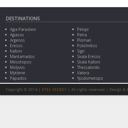
DESTINATIONS
Agia Paraskevi
Pelopi
Agiasos
Petra
Argenos
Plomari
Eresos
Polichnitos
Kalloni
Sigri
Mantamados
Skala Eresos
Mesotopos
Skala Kalloni
Molyvos
Thessaloniki
Mytilene
Vatera
Papados
Ypsilometopo
Copyright © 2014 |
ΚΤΕΛ ΛΕΣΒΟΥ
| All rights reserved | Design
& 