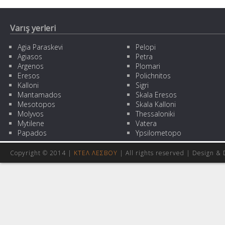
Varış yerleri
Agia Paraskevi
Pelopi
Agiasos
Petra
Argenos
Plomari
Eresos
Polichnitos
Kalloni
Sigri
Mantamados
Skala Eresos
Mesotopos
Skala Kalloni
Molyvos
Thessaloniki
Mytilene
Vatera
Papados
Ypsilometopo
Copyright © 2014 |
ΚΤΕΛ ΛΕΣΒΟΥ
| All rights reserved | Design
& 