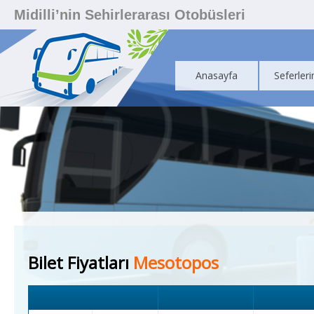
Midilli’nin Sehirlerarası Otobüsleri
Anasayfa
Seferleri
Bilet Fiyatları
Mesotopos