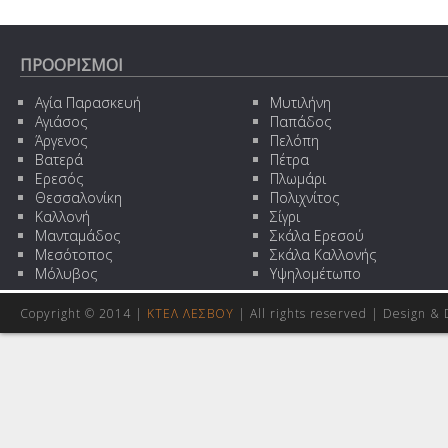
ΠΡΟΟΡΙΣΜΟΙ
Αγία Παρασκευή
Μυτιλήνη
Αγιάσος
Παπάδος
Άργενος
Πελόπη
Βατερά
Πέτρα
Ερεσός
Πλωμάρι
Θεσσαλονίκη
Πολιχνίτος
Καλλονή
Σίγρι
Μανταμάδος
Σκάλα Ερεσού
Μεσότοπος
Σκάλα Καλλονής
Μόλυβος
Υψηλομέτωπο
Copyright © 2014 |
ΚΤΕΛ ΛΕΣΒΟΥ
| All rights reserved | Design
& 