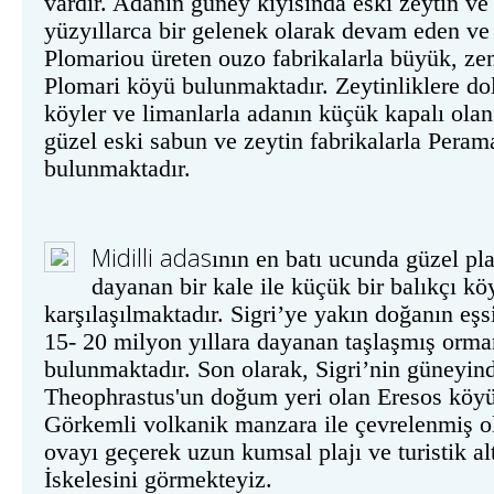
vardır. Adanın güney kıyısında eski zeytin ve
yüzyıllarca bir gelenek olarak devam eden v
Plomariou üreten ouzo fabrikalarla büyük, ze
Plomari köyü bulunmaktadır. Zeytinliklere do
köyler ve limanlarla adanın küçük kapalı ola
güzel eski sabun ve zeytin fabrikalarla Pera
bulunmaktadır.
Midilli
adas
ının en batı ucunda güzel pla
dayanan bir kale ile küçük bir balıkçı köy
karşılaşılmaktadır. Sigri’ye yakın doğanın eşsi
15- 20 milyon yıllara dayanan taşlaşmış orm
bulunmaktadır. Son olarak, Sigri’nin güneyin
Theophrastus'un doğum yeri olan Eresos köyü
Görkemli volkanik manzara ile çevrelenmiş o
ovayı geçerek uzun kumsal plajı ve turistik al
İskelesini görmekteyiz.