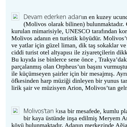
Devam ederken adan
ın en kuzey ucun
(Molivos olarak bilinen) bulunmaktadır. 
kurulan mimarisiyle, UNESCO tarafından kor
Molivos adanın en turistik köyüdür. Molivos’t
ve yatlar için güzel liman, dik taş sokaklar ve
ciddi turist otel altyapısı ile ziyaretçilerin di
Bu kıyıda ise binlerce sene önce , Trakya’dak
parçalanmış olan Orpheus’un başını vurmuştur.
ile küçümseyen şairler için bir mesajmış. Ayr
öfkesinden harp müziği dinleyen bir yunus ta
lirik şair ve müzisyen Arion, Molivos’tan gel
Molivos
’
tan
k
ısa bir mesafede, kumlu pl
bir kaya üstünde inşa edilmiş Meryem An
köyü bulunmaktadır. Adanın merkezinde Ağia