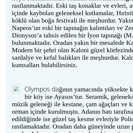
rastlanmaktadır. Eski taş konaklar ve evleri, 
içinde kaybolan geleneksel kutlamalar, Hırist
köklü olan boğa festivali ile meşhurdur. Yakı
Napeos’un eski bir tapınağın kalıntıları ve Ze
Dionysos’a tahsis edilen bir İyon tapınağı (M.
bulunmaktadır. Oradan yakın bir mesafede Ka
Modern bir şehri olan Kaloni güzel körfezind
sardalye ve kefal balıkları ile meşhurdur. Kal
kumsalları bulabilirsiniz.
Olympos
da
ğının yamacında yüksekte 
bir köy ise Ayasos’tur. Seramik, gelenek
müzik geleneği ile kestane, çam ağaçları ve k
orman içinde kurulmuştu. Adanın batı tarafı
edildiğinde ise güzel taş kesme evleriyle Pol
rastlamaktadır. Oradan daha güneyinde uzun p