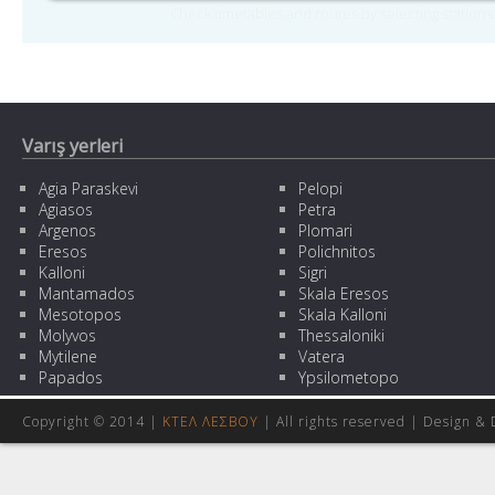
Check timetables and routes by selecting station
Varış yerleri
Agia Paraskevi
Pelopi
Agiasos
Petra
Argenos
Plomari
Eresos
Polichnitos
Kalloni
Sigri
Mantamados
Skala Eresos
Mesotopos
Skala Kalloni
Molyvos
Thessaloniki
Mytilene
Vatera
Papados
Ypsilometopo
Copyright © 2014 |
ΚΤΕΛ ΛΕΣΒΟΥ
| All rights reserved | Design
& 