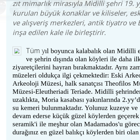
zıt mimarlık mirasıyla Midilli şehri 19.
kurulan büyük konaklar ve kiliseler, es
ve alışveriş merkezleri, antik tiyatro 
inşa edilen kale ile birleştirir.
T
ü
m
y
ıl boyunca kalabalık olan Midilli 
ve şehrin dışında olan köyleri ile daha i
ziyaretçilerini hayran bırakmaktadır. Aynı za
müzeleri oldukça ilgi çekmektedir: Eski Arke
Arkeoloji Müzesi, halk sanatçısı Theofilos 
Müzesi-Eleutheriadi Teriade. Midilli şehrinde
uzaklıkta, Moria kasabası yakınlarında 2.yy’
su kemeri bulunmaktadır. Yolunuz kuzeye ve 
devam ederse küçük güzel köylerden geçerek 
seramik'i ile meşhur olan Madamados'u görec
durağınız en güzel balıkçı köylerden biri olan