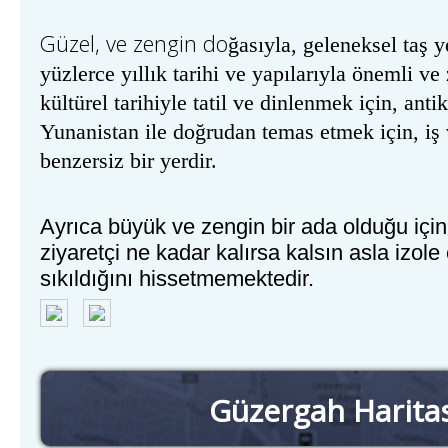
G
ü
zel
,
ve
zengin
do
ğasıyla, geleneksel taş y
yüzlerce yıllık tarihi ve yapılarıyla önemli v
kültürel tarihiyle tatil ve dinlenmek için, ant
Yunanistan ile doğrudan temas etmek için, iş 
benzersiz bir yerdir.
Ayr
ıca büyük ve zengin bir ada olduğu için
ziyaretçi ne kadar kalırsa kalsın asla izole 
sıkıldığını hissetmemektedir.
Güzergah Harita