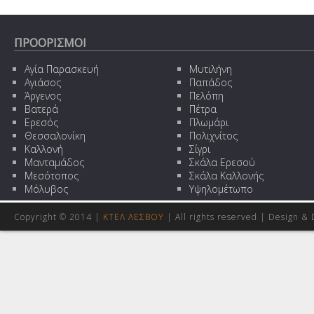
ΠΡΟΟΡΙΣΜΟΙ
Αγία Παρασκευή
Μυτιλήνη
Αγιάσος
Παπάδος
Άργενος
Πελόπη
Βατερά
Πέτρα
Ερεσός
Πλωμάρι
Θεσσαλονίκη
Πολιχνίτος
Καλλονή
Σίγρι
Μανταμάδος
Σκάλα Ερεσού
Μεσότοπος
Σκάλα Καλλονής
Μόλυβος
Υψηλομέτωπο
Copyright © 2014 |
ΚΤΕΛ ΛΕΣΒΟΥ
| All rights reserved | Design
& 