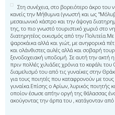
Στη συνέχεια, στο βορειότερο άκρο του 
κανείς την Μήθυμνα (γνωστή και ως "Μόλυβο
μεσαιωνικό κάστρο και την άψογα διατηρη
της, το πιο γνωστό τουριστικό χωριό στο ν
διατηρητέος οικισμός από την Πολιτεία.Με 
ψαροκάικα αλλά και γιώτ, με ανηφορικά πέτ
και ολάνθιστες αυλές αλλά και σοβαρή τουρ
ξενοδοχειακή υποδομή. Σε αυτή την ακτή 
πριν πολλές χιλιάδες χρόνια το κεφάλι του
διαμελισμό του από τις γυναίκες στην Θρά
για τους ποιητές που καταφρονούν με τους 
γυναίκα.Επίσης ο Αρίων, λυρικός ποιητής κ
οποίον έσωσε απ΄την οργή της θάλασσας έν
ακούγοντας την άρπα του , κατάγονταν απ