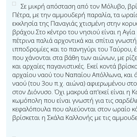
Σε μικρή απόσταση από τον Μόλυβο, βρί
Πέτρα, με την αμμουδερή παραλία, τα ωραί
εκκλησία της Παναγιάς χτισμένη στην κορυ
βράχου.Στο κέντρο του νησιού είναι η Αγία
πέτρινα παλιά αρχοντικά και σπίτια γνωστή 
ιπποδρομίες και το πανηγύρι του Ταύρου, έ
που χάνονται στα βάθη των αιώνων, με ρίζε
και αρχαίες παγανιστικές. Εκεί κοντά βρίσκο
αρχαίου ναού του Ναπαίου Απόλλωνα, και ά
ναού (του 3ου π.χ. αιώνα) αφιερωμένου στο
στον Διόνυσο. Όχι μακρυά απ'εκεί είναι η 
κωμόπολη που είναι γνωστή για τις σαρδέλε
κεφαλόπουλα που αλιεύονται στον ωραίο κ
βρίσκεται η Σκάλα Καλλονής με τις αμμουδε