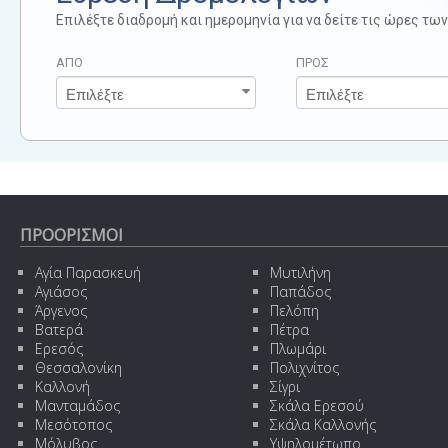
Επιλέξτε διαδρομή και ημερομηνία για να δείτε τις ώρες τ
ΑΠΟ
ΠΡΟΣ
ΠΡΟΟΡΙΣΜΟΙ
Αγία Παρασκευή
Μυτιλήνη
Αγιάσος
Παπάδος
Άργενος
Πελόπη
Βατερά
Πέτρα
Ερεσός
Πλωμάρι
Θεσσαλονίκη
Πολιχνίτος
Καλλονή
Σίγρι
Μανταμάδος
Σκάλα Ερεσού
Μεσότοπος
Σκάλα Καλλονής
Μόλυβος
Υψηλομέτωπο