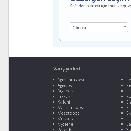
Seferleri bulmak için tarih ve gü
Varış yerleri
Agia Paraskevi
Pe
Agiasos
Pe
Argenos
Pl
Eresos
Po
Kalloni
Sig
Mantamados
Sk
Mesotopos
Sk
Molyvos
Th
Mytilene
Va
Papados
Yp