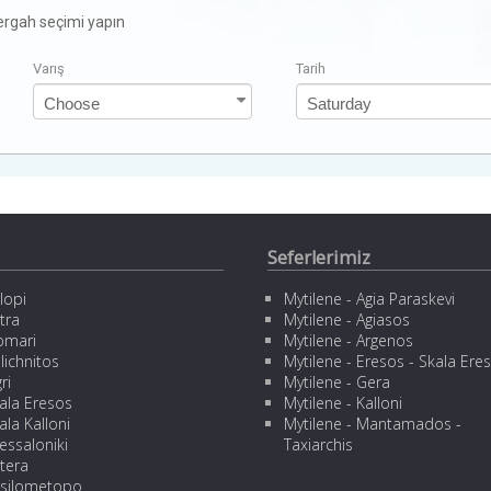
zergah seçimi yapın
Varış
Tarih
Seferlerimiz
lopi
Mytilene - Agia Paraskevi
tra
Mytilene - Agiasos
omari
Mytilene - Argenos
lichnitos
Mytilene - Eresos - Skala Ere
ri
Mytilene - Gera
ala Eresos
Mytilene - Kalloni
ala Kalloni
Mytilene - Mantamados -
essaloniki
Taxiarchis
tera
silometopo