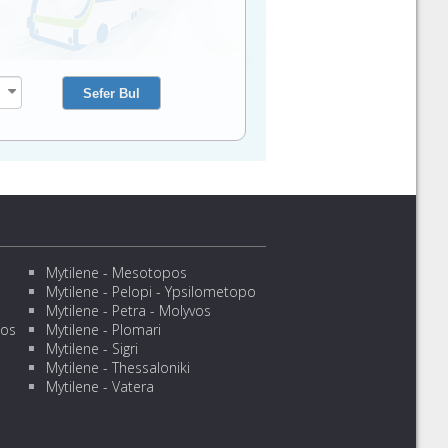
Mytilene - Mesotopos
Mytilene - Pelopi - Ypsilometopo
Mytilene - Petra - Molyvos
sos
Mytilene - Plomari
Mytilene - Sigri
Mytilene - Thessaloniki
Mytilene - Vatera