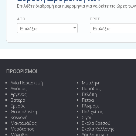
Επιλέξτε διαδρομή και ημερομηνία για να δείτε τις ώρες τ
ΑΠΟ
ΠΡΟΣ
ΠΡΟΟΡΙΣΜΟΙ
Αγία Παρασκευή
Μυτιλήνη
Αγιάσος
Παπάδος
Άργενος
Πελόπη
Βατερά
Πέτρα
Ερεσός
Πλωμάρι
Θεσσαλονίκη
Πολιχνίτος
Καλλονή
Σίγρι
Μανταμάδος
Σκάλα Ερεσού
Μεσότοπος
Σκάλα Καλλονής
Μόλυβος
Υψηλομέτωπο