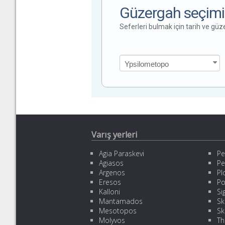
Güzergah seçimi
Seferleri bulmak için tarih ve gü
Varış yerleri
Agia Paraskevi
Pe
Agiasos
Pe
Argenos
Pl
Eresos
Po
Kalloni
Sig
Mantamados
Sk
Mesotopos
Sk
Molyvos
Th