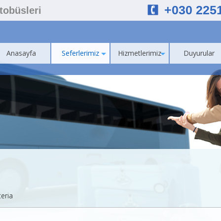
+030 225
Otobüsleri
Anasayfa
Seferlerimiz
Hizmetlerimiz
Duyurular
teria