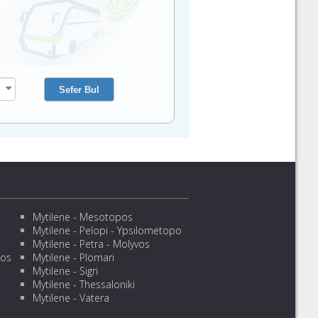
Mytilene - Mesotopos
Mytilene - Pelopi - Ypsilometopo
Mytilene - Petra - Molyvos
sos
Mytilene - Plomari
Mytilene - Sigri
Mytilene - Thessaloniki
Mytilene - Vatera