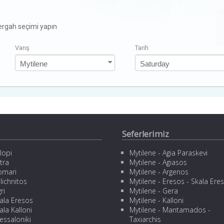
zergah seçimi yapın
Varış
Tarih
Seferlerimiz
lopi
Mytilene - Agia Paraskevi
tra
Mytilene - Agiasos
omari
Mytilene - Argenos
lichnitos
Mytilene - Eresos - Skala Ere
ri
Mytilene - Gera
ala Eresos
Mytilene - Kalloni
ala Kalloni
Mytilene - Mantamados -
essaloniki
Taxiarchis