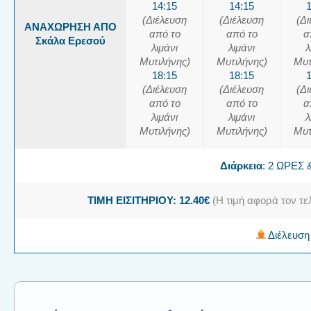
14:15
14:15
(Διέλευση
(Διέλευση
(Δ
ΑΝΑΧΩΡΗΣΗ ΑΠΟ
από το
από το
α
Σκάλα Ερεσού
λιμάνι
λιμάνι
λ
Μυτιλήνης)
Μυτιλήνης)
Μυτ
18:15
18:15
(Διέλευση
(Διέλευση
(Δ
από το
από το
α
λιμάνι
λιμάνι
λ
Μυτιλήνης)
Μυτιλήνης)
Μυτ
Διάρκεια
: 2 ΩΡΕΣ
ΤΙΜΗ ΕΙΣΙΤΗΡΙΟΥ: 12.40€
(Η τιμή αφορά τον τε
Διέλευση 