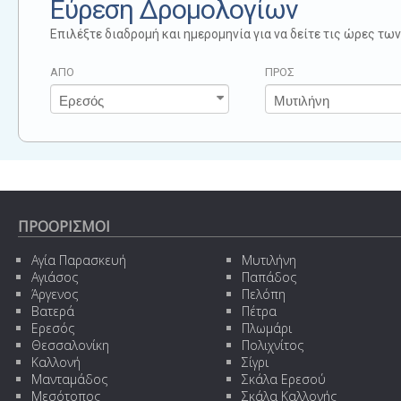
Εύρεση Δρομολογίων
Επιλέξτε διαδρομή και ημερομηνία για να δείτε τις ώρες τ
ΑΠΟ
ΠΡΟΣ
ΠΡΟΟΡΙΣΜΟΙ
Αγία Παρασκευή
Μυτιλήνη
Αγιάσος
Παπάδος
Άργενος
Πελόπη
Βατερά
Πέτρα
Ερεσός
Πλωμάρι
Θεσσαλονίκη
Πολιχνίτος
Καλλονή
Σίγρι
Μανταμάδος
Σκάλα Ερεσού
Μεσότοπος
Σκάλα Καλλονής