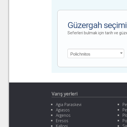
Güzergah seçimi
Seferleri bulmak için tarih ve gü
Varış yerleri
Agia Paraskevi
Pe
Agiasos
Pe
Argenos
Pl
Eresos
Po
Kalloni
Sig