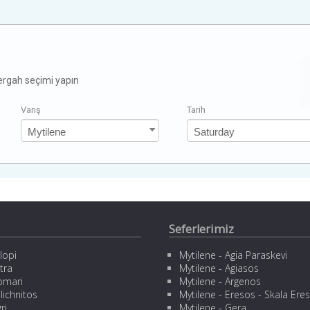
zergah seçimi yapın
Varış
Tarih
Seferlerimiz
lopi
Mytilene - Agia Paraskevi
tra
Mytilene - Agiasos
omari
Mytilene - Argenos
lichnitos
Mytilene - Eresos - Skala Ere
ri
Mytilene - Gera