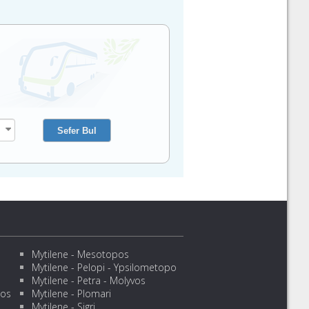
Mytilene - Mesotopos
Mytilene - Pelopi - Ypsilometopo
Mytilene - Petra - Molyvos
sos
Mytilene - Plomari
Mytilene - Sigri