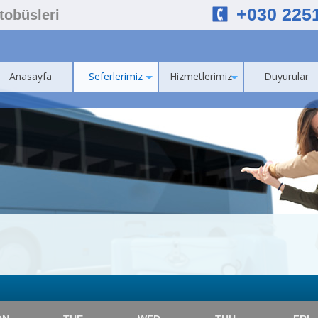
+030 225
Otobüsleri
Anasayfa
Seferlerimiz
Hizmetlerimiz
Duyurular