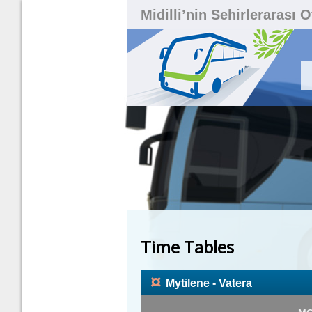
Midilli’nin Sehirlerarası 
Time Tables
¤
Mytilene - Vatera