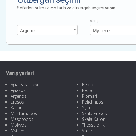
Seferleri bulmak için tarih ve güzergah seçimi yapın
Varış
Varış yerleri
Agia Paraskevi
Pelopi
Agiasos
Petra
Argenos
Plomari
Eresos
Polichnitos
Kalloni
Sigri
Mantamados
Skala Eresos
Mesotopos
Skala Kalloni
Molyvos
Thessaloniki
Mytilene
Vatera