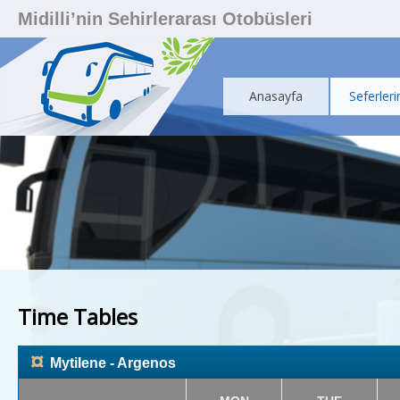
Midilli’nin Sehirlerarası Otobüsleri
Anasayfa
Seferleri
Time Tables
¤
Mytilene - Argenos