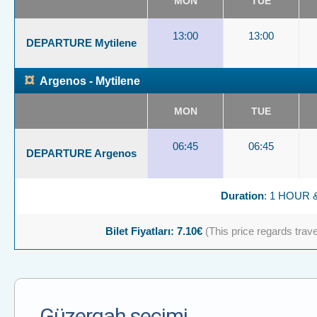
MON
TUE
13:00
13:00
DEPARTURE Mytilene
¤
Argenos - Mytilene
MON
TUE
06:45
06:45
DEPARTURE Argenos
Duration
: 1 HOUR 
Bilet Fiyatları: 7.10€
(This price regards travel
Güzergah seçimi