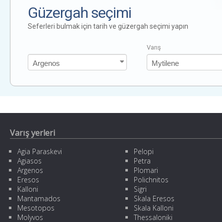
Güzergah seçimi
Seferleri bulmak için tarih ve güzergah seçimi yapın
Varış
Varış yerleri
Agia Paraskevi
Pelopi
Agiasos
Petra
Argenos
Plomari
Eresos
Polichnitos
Kalloni
Sigri
Mantamados
Skala Eresos
Mesotopos
Skala Kalloni
Molyvos
Thessaloniki