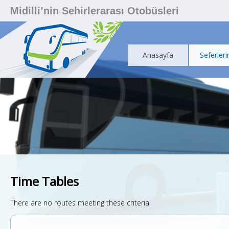
Midilli’nin Sehirlerarası Otobüsleri
Anasayfa
Seferleri
Time Tables
There are no routes meeting these criteria