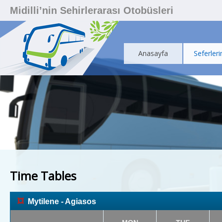
Midilli’nin Sehirlerarası Otobüsleri
Anasayfa
Seferleri
Time Tables
¤
Mytilene - Agiasos