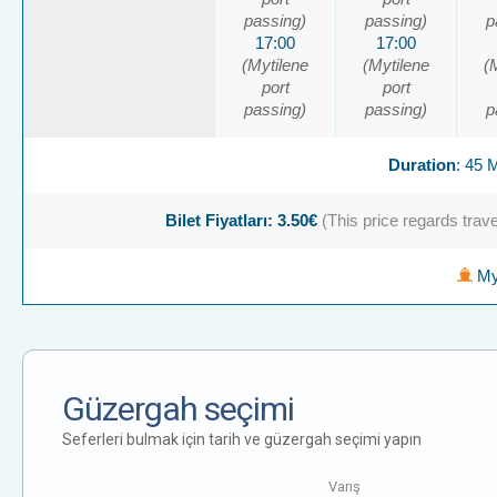
passing)
passing)
p
17:00
17:00
(Mytilene
(Mytilene
(
port
port
passing)
passing)
p
Duration
: 45
Bilet Fiyatları: 3.50€
(This price regards travel
Myt
Güzergah seçimi
Seferleri bulmak için tarih ve güzergah seçimi yapın
Varış