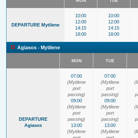
MON
TUE
10:00
10:00
12:00
12:00
DEPARTURE Mytilene
14:15
14:15
18:00
18:00
¤
Agiasos - Mytilene
MON
TUE
07:00
07:00
(Mytilene
(Mytilene
(
port
port
passing)
passing)
p
09:00
09:00
(Mytilene
(Mytilene
(
port
port
DEPARTURE
passing)
passing)
p
Agiasos
13:00
13:00
(Mytilene
(Mytilene
(
port
port