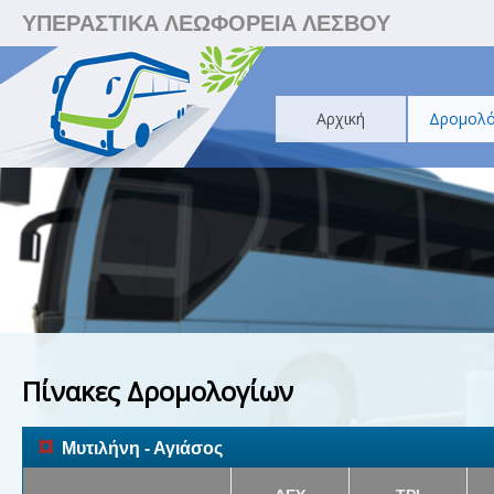
ΥΠΕΡΑΣΤΙΚΑ ΛΕΩΦΟΡΕΙΑ ΛΕΣΒΟΥ
Αρχική
Δρομολό
Πίνακες Δρομολογίων
¤
Μυτιλήνη - Αγιάσος