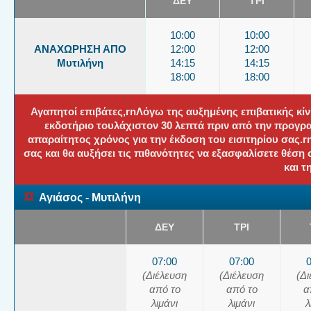
ΔΕΥ
ΤΡΙ
10:00
10:00
ΑΝΑΧΩΡΗΣΗ ΑΠΟ
12:00
12:00
Μυτιλήνη
14:15
14:15
18:00
18:00
Αγαπητοί επιβάτες,rnΛόγω της αυξημένης επιβατικής κί
εκδοτήριο τουλάχιστον 30 λεπτά πριν από την προγρ
απαραίτητος χρόνος για την έκδοση του εισιτηρίου σας.
σας και θα αυξήσει τις πιθανότητες να εξασφαλίσετε θέση
και τ
¤
Αγιάσος - Μυτιλήνη
ΔΕΥ
ΤΡΙ
07:00
07:00
(Διέλευση
(Διέλευση
(Δ
από το
από το
α
λιμάνι
λιμάνι
λ