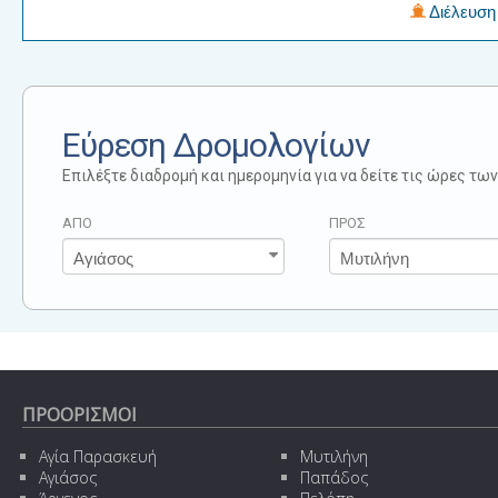
Διέλευση 
Εύρεση Δρομολογίων
Επιλέξτε διαδρομή και ημερομηνία για να δείτε τις ώρες τ
ΑΠΟ
ΠΡΟΣ
ΠΡΟΟΡΙΣΜΟΙ
Αγία Παρασκευή
Μυτιλήνη
Αγιάσος
Παπάδος