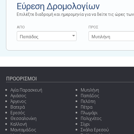
Εύρεση Δρομολογίων
Επιλέξτε διαδρομή και ημερομηνία για να δείτε τις ώρες τ
ΑΠΟ
ΠΡΟΣ
ΠΡΟΟΡΙΣΜΟΙ
Αγία Παρασκευή
Μυτιλήνη
Αγιάσος
Παπάδος
Άργενος
Πελόπη
Βατερά
Πέτρα
Ερεσός
Πλωμάρι
Θεσσαλονίκη
Πολιχνίτος
Καλλονή
Σίγρι
Μανταμάδος
Σκάλα Ερεσού