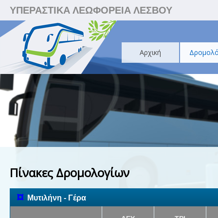
ΥΠΕΡΑΣΤΙΚΑ ΛΕΩΦΟΡΕΙΑ ΛΕΣΒΟΥ
Αρχική
Δρομολό
Πίνακες Δρομολογίων
¤
Μυτιλήνη - Γέρα