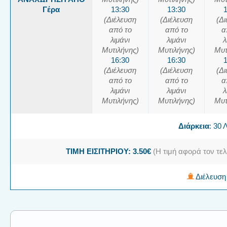
Γέρα
13:30
13:30
(Διέλευση
(Διέλευση
(Δ
από το
από το
α
λιμάνι
λιμάνι
λ
Μυτιλήνης)
Μυτιλήνης)
Μυτ
16:30
16:30
(Διέλευση
(Διέλευση
(Δ
από το
από το
α
λιμάνι
λιμάνι
λ
Μυτιλήνης)
Μυτιλήνης)
Μυτ
Διάρκεια
: 30
ΤΙΜΗ ΕΙΣΙΤΗΡΙΟΥ: 3.50€
(Η τιμή αφορά τον τελ
Διέλευση 