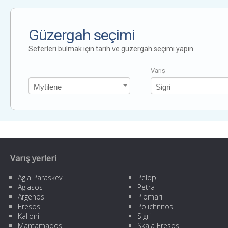
Güzergah seçimi
Seferleri bulmak için tarih ve güzergah seçimi yapın
Varış
Varış yerleri
Agia Paraskevi
Pelopi
Agiasos
Petra
Argenos
Plomari
Eresos
Polichnitos
Kalloni
Sigri
Mantamados
Skala Eresos