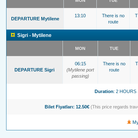
MON
TUE
13:10
There is no
T
DEPARTURE Mytilene
route
¤
Sigri - Mytilene
MON
TUE
06:15
There is no
T
DEPARTURE Sigri
(Mytilene port
route
passing)
Duration
: 2 HOURS
Bilet Fiyatları: 12.50€
(This price regards trave
Myt