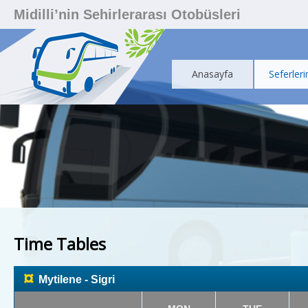
Midilli’nin Sehirlerarası Otobüsleri
Anasayfa
Seferleri
Time Tables
¤
Mytilene - Sigri