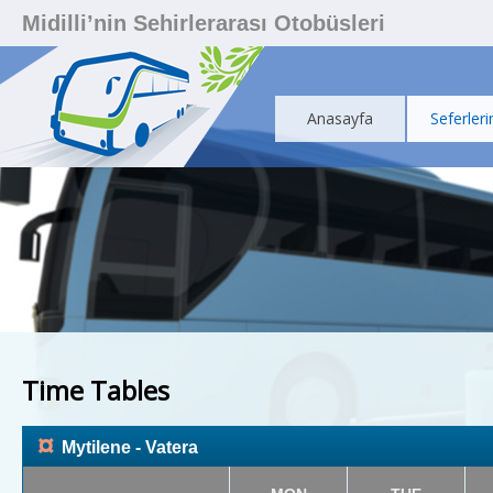
Midilli’nin Sehirlerarası Otobüsleri
Anasayfa
Seferleri
Time Tables
¤
Mytilene - Vatera