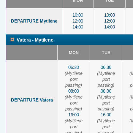
MON
TUE
10:00
10:00
DEPARTURE Mytilene
12:00
12:00
14:00
14:00
¤
Vatera - Mytilene
MON
TUE
06:30
06:30
(Mytilene
(Mytilene
(
port
port
passing)
passing)
p
08:00
08:00
(Mytilene
(Mytilene
(
DEPARTURE Vatera
port
port
passing)
passing)
p
16:00
16:00
(Mytilene
(Mytilene
(
port
port
passing)
passing)
p