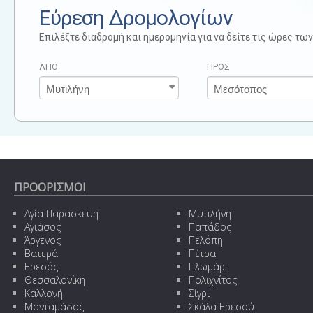
Εύρεση Δρομολογίων
Επιλέξτε διαδρομή και ημερομηνία για να δείτε τις ώρες τ
ΑΠΟ
ΠΡΟΣ
ΠΡΟΟΡΙΣΜΟΙ
Αγία Παρασκευή
Μυτιλήνη
Αγιάσος
Παπάδος
Άργενος
Πελόπη
Βατερά
Πέτρα
Ερεσός
Πλωμάρι
Θεσσαλονίκη
Πολιχνίτος
Καλλονή
Σίγρι
Μανταμάδος
Σκάλα Ερεσού