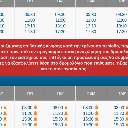
ΕΥ
ΤΡΙ
ΤΕΤ
ΠΕΜ
ΠΑΡ
:30
09:30
09:30
09:30
09:30
:00
11:00
11:00
11:00
11:00
:10
13:10
13:10
13:10
13:10
:30
17:30
17:30
17:30
17:30
 αυξημένης επιβατικής κίνησης κατά την τρέχουσα περίοδο, π
λεπτά πριν από την προγραμματισμένη αναχώρηση του δρομολογ
δοση του εισιτηρίου σας.rnΗ έγκαιρη προσέλευσή σας θα συμβ
τες να εξασφαλίσετε θέση στο δρομολόγιο που επιθυμείτε.rnΣα
και τη συνεργασία σας.
ΕΥ
ΤΡΙ
ΤΕΤ
ΠΕΜ
ΠΑΡ
00
08:00
08:00
08:00
08:00
20
11:20
11:20
11:20
11:20
30
15:30
15:30
15:30
15:30
30
19:30
19:30
19:30
19:30