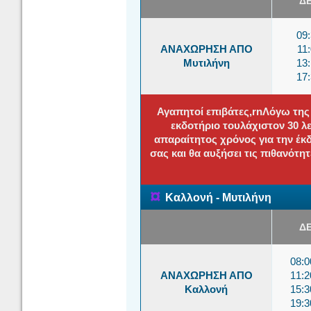
Δ
09
ΑΝΑΧΩΡΗΣΗ ΑΠΟ
11
Μυτιλήνη
13
17
Αγαπητοί επιβάτες,rnΛόγω της
εκδοτήριο τουλάχιστον 30 
απαραίτητος χρόνος για την έκ
σας και θα αυξήσει τις πιθανότη
¤
Καλλονή - Μυτιλήνη
Δ
08:
ΑΝΑΧΩΡΗΣΗ ΑΠΟ
11:
Καλλονή
15:
19: