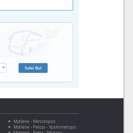
Mytilene - Mesotopos
Mytilene - Pelopi - Ypsilometopo
Mytilene - Petra - Molyvos