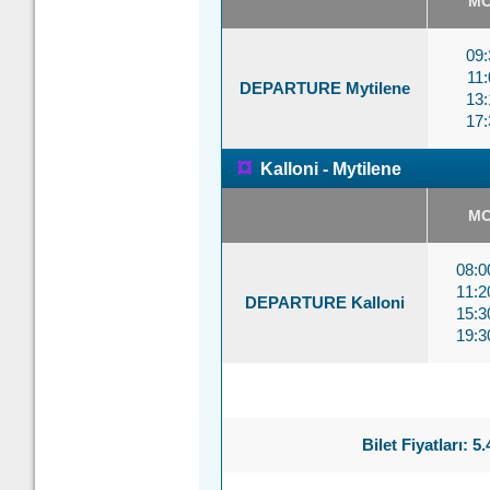
M
09:
11:
DEPARTURE Mytilene
13:
17:
¤
Kalloni - Mytilene
M
08:
11:
DEPARTURE Kalloni
15:
19:
Bilet Fiyatları: 5