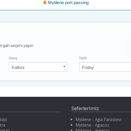
Mytilene port passing
zergah seçimi yapın
Varış
Tarih
Seferlerimiz
lopi
Mytilene - Agia Paraskevi
tra
Mytilene - Agiasos
omari
Mytilene - Argenos