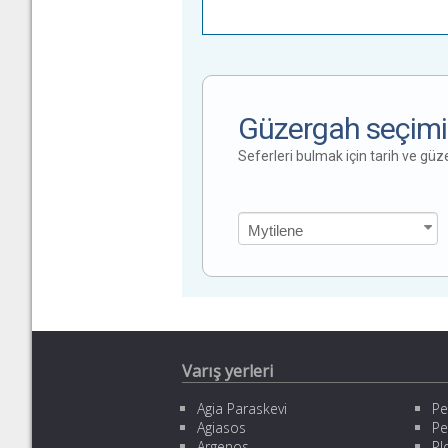
Güzergah seçimi
Seferleri bulmak için tarih ve gü
Varış yerleri
Agia Paraskevi
Pe
Agiasos
Pe
Argenos
Pl