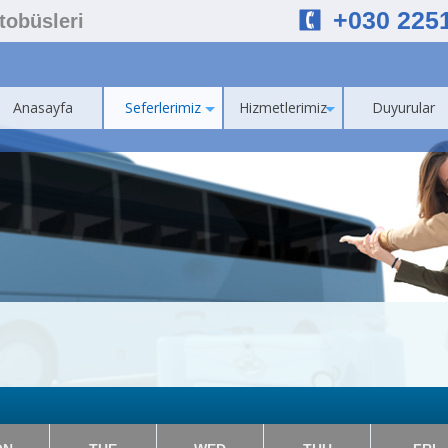
+030 225
Otobüsleri
Anasayfa
Seferlerimiz
Hizmetlerimiz
Duyurular