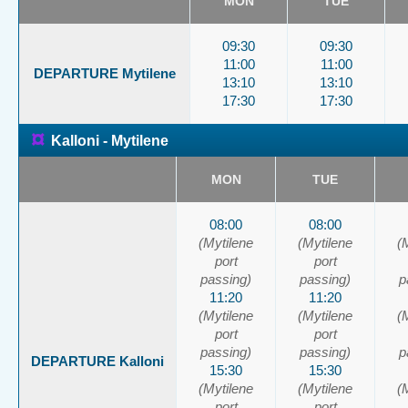
MON
TUE
09:30
09:30
11:00
11:00
DEPARTURE Mytilene
13:10
13:10
17:30
17:30
¤
Kalloni - Mytilene
MON
TUE
08:00
08:00
(Mytilene
(Mytilene
(
port
port
passing)
passing)
p
11:20
11:20
(Mytilene
(Mytilene
(
port
port
passing)
passing)
p
DEPARTURE Kalloni
15:30
15:30
(Mytilene
(Mytilene
(
port
port