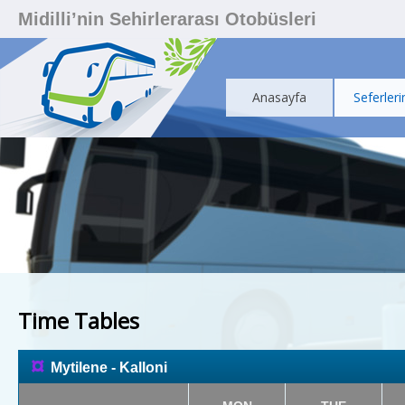
Midilli’nin Sehirlerarası Otobüsleri
Anasayfa
Seferleri
Time Tables
¤
Mytilene - Kalloni