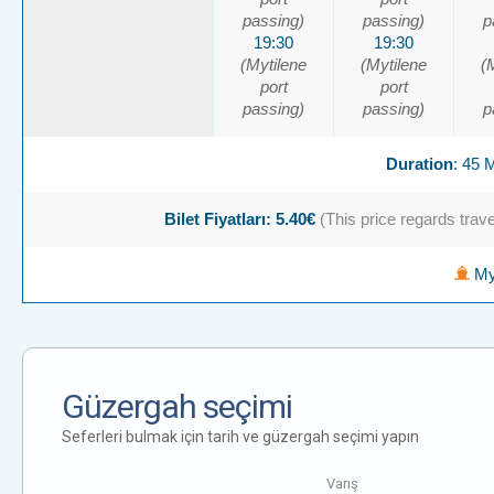
passing)
passing)
p
19:30
19:30
(Mytilene
(Mytilene
(
port
port
passing)
passing)
p
Duration
: 45
Bilet Fiyatları: 5.40€
(This price regards travel
Myt
Güzergah seçimi
Seferleri bulmak için tarih ve güzergah seçimi yapın
Varış