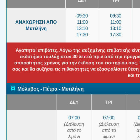
ΔΕΥ
ΤΡΙ
09:30
09:30
ΑΝΑΧΩΡΗΣΗ ΑΠΟ
11:00
11:00
Μυτιλήνη
13:10
13:10
17:30
17:30
Αγαπητοί επιβάτες, Λόγω της αυξημένης επιβατικής κί
εκδοτήριο τουλάχιστον 30 λεπτά πριν από την προγρ
απαραίτητος χρόνος για την έκδοση του εισιτηρίου σας
σας και θα αυξήσει τις πιθανότητες να εξασφαλίσετε θέσ
και τ
¤
Μόλυβος - Πέτρα - Μυτιλήνη
ΔΕΥ
ΤΡΙ
07:00
07:00
(Διέλευση
(Διέλευση
(Δ
από το
από το
α
λιμάνι
λιμάνι
λ