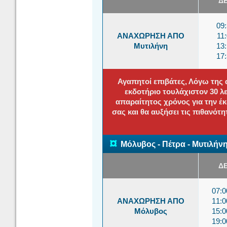
Δ
09
ΑΝΑΧΩΡΗΣΗ ΑΠΟ
11
Μυτιλήνη
13
17
Αγαπητοί επιβάτες, Λόγω της 
εκδοτήριο τουλάχιστον 30 
απαραίτητος χρόνος για την έ
σας και θα αυξήσει τις πιθανότ
¤
Μόλυβος - Πέτρα - Μυτιλήν
Δ
07:
ΑΝΑΧΩΡΗΣΗ ΑΠΟ
11:
Μόλυβος
15:
19: