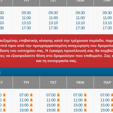
ΕΥ
ΤΡΙ
ΤΕΤ
ΠΕΜ
ΠΑΡ
:30
09:30
09:30
09:30
09:30
:00
11:00
11:00
11:00
11:00
:10
13:10
13:10
13:10
13:10
:30
17:30
17:30
17:30
17:30
αυξημένης επιβατικής κίνησης κατά την τρέχουσα περίοδο, π
λεπτά πριν από την προγραμματισμένη αναχώρηση του δρομολογ
κδοση του εισιτηρίου σας. Η έγκαιρη προσέλευσή σας θα συμβά
ητες να εξασφαλίσετε θέση στο δρομολόγιο που επιθυμείτε. Σας
και τη συνεργασία σας.
η
ΕΥ
ΤΡΙ
ΤΕΤ
ΠΕΜ
ΠΑΡ
00
07:00
07:00
07:00
07:00
00
11:00
11:00
11:00
11:00
00
15:00
15:00
15:00
15:00
00
19:00
19:00
19:00
19:00