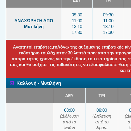
ΔΕΥ
ΤΡΙ
09:30
09:30
ΑΝΑΧΩΡΗΣΗ ΑΠΟ
11:00
11:00
Μυτιλήνη
13:10
13:10
17:30
17:30
Αγαπητοί επιβάτες,rnΛόγω της αυξημένης επιβατικής κί
εκδοτήριο τουλάχιστον 30 λεπτά πριν από την προγρ
απαραίτητος χρόνος για την έκδοση του εισιτηρίου σας.
σας και θα αυξήσει τις πιθανότητες να εξασφαλίσετε θέση
και τ
¤
Καλλονή - Μυτιλήνη
ΔΕΥ
ΤΡΙ
08:00
08:00
(Διέλευση
(Διέλευση
(Δ
από το
από το
α
λιμάνι
λιμάνι
λ