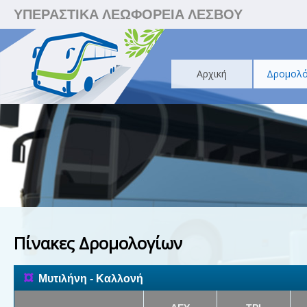
ΥΠΕΡΑΣΤΙΚΑ ΛΕΩΦΟΡΕΙΑ ΛΕΣΒΟΥ
Αρχική
Δρομολό
Πίνακες Δρομολογίων
¤
Μυτιλήνη - Καλλονή