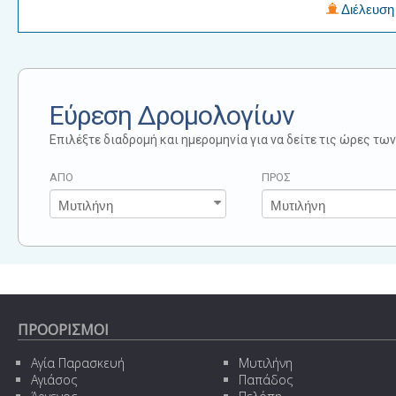
Διέλευση 
Εύρεση Δρομολογίων
Επιλέξτε διαδρομή και ημερομηνία για να δείτε τις ώρες τ
ΑΠΟ
ΠΡΟΣ
ΠΡΟΟΡΙΣΜΟΙ
Αγία Παρασκευή
Μυτιλήνη
Αγιάσος
Παπάδος