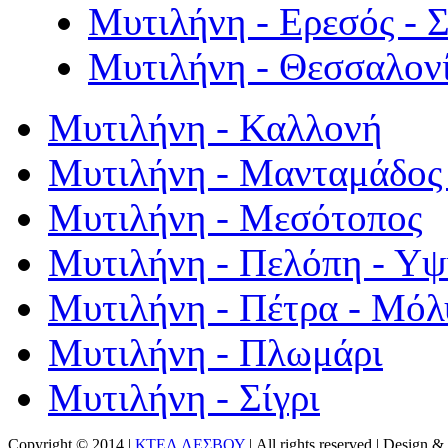
Μυτιλήνη - Ερεσός - 
Μυτιλήνη - Θεσσαλον
Μυτιλήνη - Καλλονή
Μυτιλήνη - Μανταμάδος 
Μυτιλήνη - Μεσότοπος
Μυτιλήνη - Πελόπη - Υ
Μυτιλήνη - Πέτρα - Μόλ
Μυτιλήνη - Πλωμάρι
Μυτιλήνη - Σίγρι
Copyright © 2014 |
ΚΤΕΛ ΛΕΣΒΟΥ
| All rights reserved | Design
& 