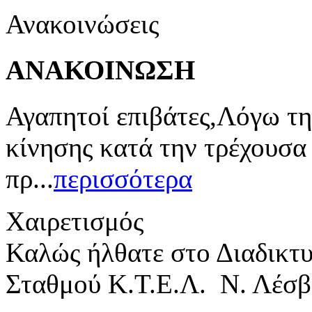
Ανακοινώσεις
ΑΝΑΚΟΙΝΩΣΗ
Αγαπητοί επιβάτες,Λόγω τη
κίνησης κατά την τρέχουσα
πρ...
περισσότερα
Χαιρετισμός
Καλώς ήλθατε στο Διαδικτ
Σταθμού Κ.Τ.Ε.Λ. Ν. Λέσβ