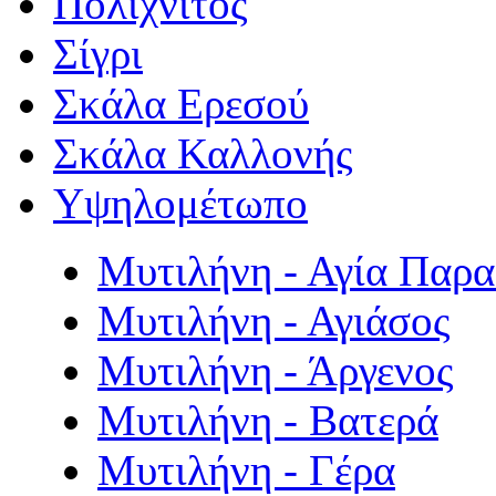
Πολιχνίτος
Σίγρι
Σκάλα Ερεσού
Σκάλα Καλλονής
Υψηλομέτωπο
Μυτιλήνη - Αγία Παρ
Μυτιλήνη - Αγιάσος
Μυτιλήνη - Άργενος
Μυτιλήνη - Βατερά
Μυτιλήνη - Γέρα