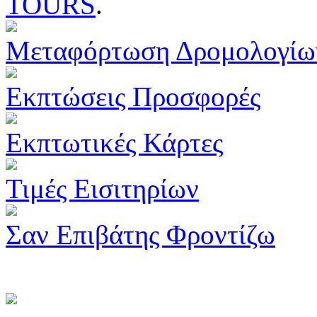
TOURS
.
Μεταφόρτωση Δρομολογίω
Εκπτώσεις Προσφορές
Εκπτωτικές Κάρτες
Τιμές Εισιτηρίων
Σαν Επιβάτης Φροντίζω