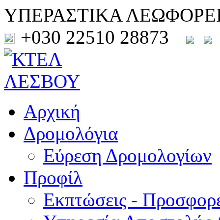
ΥΠΕΡΑΣΤΙΚΑ ΛΕΩΦΟΡΕ
+030 22510 28873
Αρχική
Δρομολόγια
Εύρεση Δρομολογίων
Προφίλ
Εκπτώσεις - Προσφορ