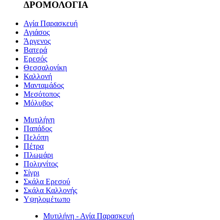
ΔΡΟΜΟΛΟΓΙΑ
Αγία Παρασκευή
Αγιάσος
Άργενος
Βατερά
Ερεσός
Θεσσαλονίκη
Καλλονή
Μανταμάδος
Μεσότοπος
Μόλυβος
Μυτιλήνη
Παπάδος
Πελόπη
Πέτρα
Πλωμάρι
Πολιχνίτος
Σίγρι
Σκάλα Ερεσού
Σκάλα Καλλονής
Υψηλομέτωπο
Μυτιλήνη - Αγία Παρασκευή