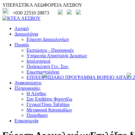
ΥΠΕΡΑΣΤΙΚΑ ΛΕΩΦΟΡΕΙΑ ΛΕΣΒΟΥ
+030 22510 28873
Αρχική
Δρομολόγια
Εύρεση Δρομολογίων
Προφίλ
Εκπτώσεις - Προσφορές
Υπηρεσία Αποστολής Δεματων
Ισολογισμοί
Πρόσκληση Γεν. Συν.
Ερωτηματολόγιο
ΕΠΙΧΕΙΡΗΣΙΑΚΟ ΠΡΟΓΡΑΜΜΑ ΒΟΡΕΙΟ ΑΙΓΑΙΟ 20
Ανακοινώσεις
Πληροφορίες
Η Λέσβος
Σαν Επιβάτης Φροντίζω
Γενικοί Όροι Ταξιδίου
Μεταφορά Κατοικιδίων
Πρόσβαση
Επικοινωνία