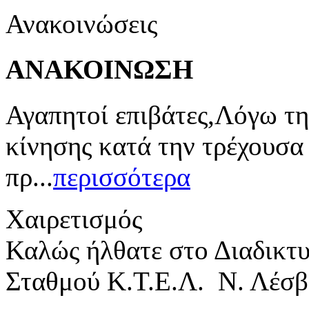
Ανακοινώσεις
ΑΝΑΚΟΙΝΩΣΗ
Αγαπητοί επιβάτες,Λόγω τη
κίνησης κατά την τρέχουσα
πρ...
περισσότερα
Χαιρετισμός
Καλώς ήλθατε στο Διαδικτ
Σταθμού Κ.Τ.Ε.Λ. Ν. Λέσβ