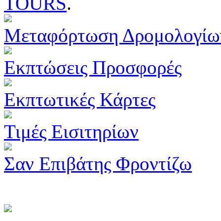
TOURS
.
Μεταφόρτωση Δρομολογίω
Εκπτώσεις Προσφορές
Εκπτωτικές Κάρτες
Τιμές Εισιτηρίων
Σαν Επιβάτης Φροντίζω