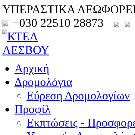
ΥΠΕΡΑΣΤΙΚΑ ΛΕΩΦΟΡΕ
+030 22510 28873
Αρχική
Δρομολόγια
Εύρεση Δρομολογίων
Προφίλ
Εκπτώσεις - Προσφορ