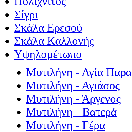
Πολιχνίτος
Σίγρι
Σκάλα Ερεσού
Σκάλα Καλλονής
Υψηλομέτωπο
Μυτιλήνη - Αγία Παρ
Μυτιλήνη - Αγιάσος
Μυτιλήνη - Άργενος
Μυτιλήνη - Βατερά
Μυτιλήνη - Γέρα