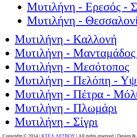
Μυτιλήνη - Ερεσός - 
Μυτιλήνη - Θεσσαλον
Μυτιλήνη - Καλλονή
Μυτιλήνη - Μανταμάδος 
Μυτιλήνη - Μεσότοπος
Μυτιλήνη - Πελόπη - Υ
Μυτιλήνη - Πέτρα - Μόλ
Μυτιλήνη - Πλωμάρι
Μυτιλήνη - Σίγρι
Copyright © 2014 |
ΚΤΕΛ ΛΕΣΒΟΥ
| All rights reserved | Design
& 