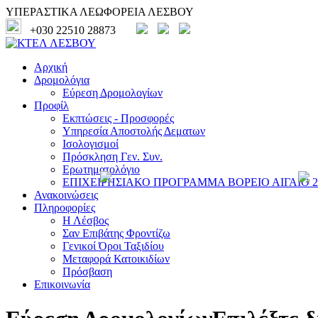
ΥΠΕΡΑΣΤΙΚΑ ΛΕΩΦΟΡΕΙΑ ΛΕΣΒΟΥ
+030 22510 28873
Αρχική
Δρομολόγια
Εύρεση Δρομολογίων
Προφίλ
Εκπτώσεις - Προσφορές
Υπηρεσία Αποστολής Δεματων
Ισολογισμοί
Πρόσκληση Γεν. Συν.
Ερωτηματολόγιο
ΕΠΙΧΕΙΡΗΣΙΑΚΟ ΠΡΟΓΡΑΜΜΑ ΒΟΡΕΙΟ ΑΙΓΑΙΟ 20
Ανακοινώσεις
Πληροφορίες
Η Λέσβος
Σαν Επιβάτης Φροντίζω
Γενικοί Όροι Ταξιδίου
Μεταφορά Κατοικιδίων
Πρόσβαση
Επικοινωνία