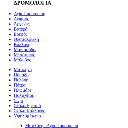
ΔΡΟΜΟΛΟΓΙΑ
Αγία Παρασκευή
Αγιάσος
Άργενος
Βατερά
Ερεσός
Θεσσαλονίκη
Καλλονή
Μανταμάδος
Μεσότοπος
Μόλυβος
Μυτιλήνη
Παπάδος
Πελόπη
Πέτρα
Πλωμάρι
Πολιχνίτος
Σίγρι
Σκάλα Ερεσού
Σκάλα Καλλονής
Υψηλομέτωπο
Μυτιλήνη - Αγία Παρασκευή