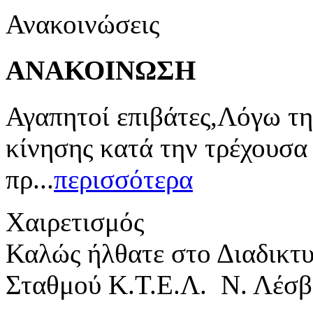
Ανακοινώσεις
ΑΝΑΚΟΙΝΩΣΗ
Αγαπητοί επιβάτες,Λόγω τη
κίνησης κατά την τρέχουσα
πρ...
περισσότερα
Χαιρετισμός
Καλώς ήλθατε στο Διαδικτ
Σταθμού Κ.Τ.Ε.Λ. Ν. Λέσβ