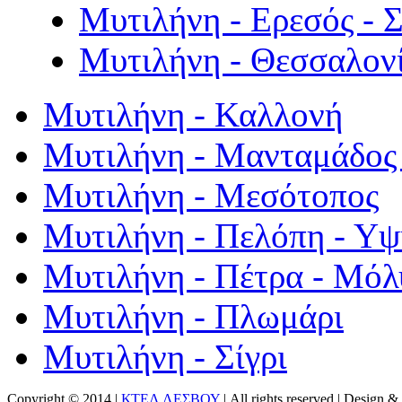
Μυτιλήνη - Ερεσός - 
Μυτιλήνη - Θεσσαλον
Μυτιλήνη - Καλλονή
Μυτιλήνη - Μανταμάδος 
Μυτιλήνη - Μεσότοπος
Μυτιλήνη - Πελόπη - Υ
Μυτιλήνη - Πέτρα - Μόλ
Μυτιλήνη - Πλωμάρι
Μυτιλήνη - Σίγρι
Copyright © 2014 |
ΚΤΕΛ ΛΕΣΒΟΥ
| All rights reserved | Design
& 