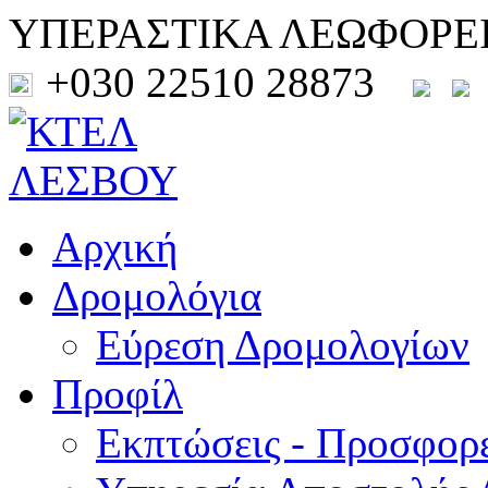
ΥΠΕΡΑΣΤΙΚΑ ΛΕΩΦΟΡΕ
+030 22510 28873
Αρχική
Δρομολόγια
Εύρεση Δρομολογίων
Προφίλ
Εκπτώσεις - Προσφορ