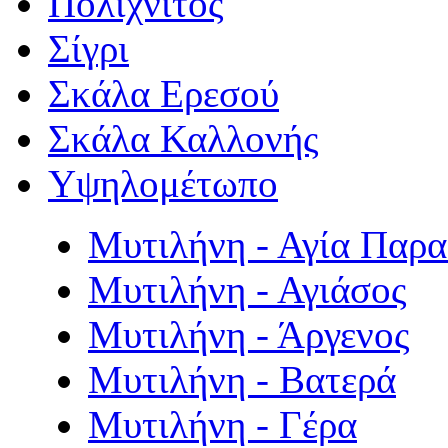
Πολιχνίτος
Σίγρι
Σκάλα Ερεσού
Σκάλα Καλλονής
Υψηλομέτωπο
Μυτιλήνη - Αγία Παρ
Μυτιλήνη - Αγιάσος
Μυτιλήνη - Άργενος
Μυτιλήνη - Βατερά
Μυτιλήνη - Γέρα