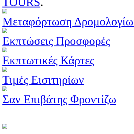
TOURS
.
Μεταφόρτωση Δρομολογίω
Εκπτώσεις Προσφορές
Εκπτωτικές Κάρτες
Τιμές Εισιτηρίων
Σαν Επιβάτης Φροντίζω