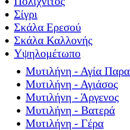
Πολιχνίτος
Σίγρι
Σκάλα Ερεσού
Σκάλα Καλλονής
Υψηλομέτωπο
Μυτιλήνη - Αγία Παρ
Μυτιλήνη - Αγιάσος
Μυτιλήνη - Άργενος
Μυτιλήνη - Βατερά
Μυτιλήνη - Γέρα