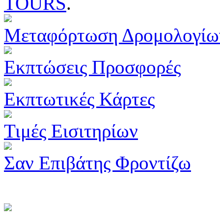
TOURS
.
Μεταφόρτωση Δρομολογίω
Εκπτώσεις Προσφορές
Εκπτωτικές Κάρτες
Τιμές Εισιτηρίων
Σαν Επιβάτης Φροντίζω