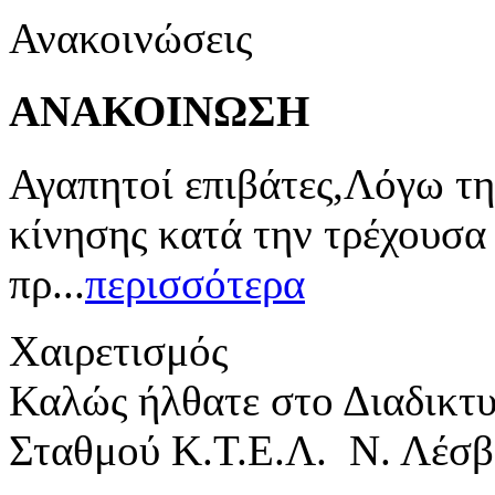
Ανακοινώσεις
ΑΝΑΚΟΙΝΩΣΗ
Αγαπητοί επιβάτες,Λόγω τη
κίνησης κατά την τρέχουσα
πρ...
περισσότερα
Χαιρετισμός
Καλώς ήλθατε στο Διαδικτ
Σταθμού Κ.Τ.Ε.Λ. Ν. Λέσβ