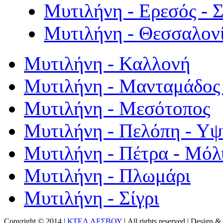
Μυτιλήνη - Ερεσός - 
Μυτιλήνη - Θεσσαλον
Μυτιλήνη - Καλλονή
Μυτιλήνη - Μανταμάδος 
Μυτιλήνη - Μεσότοπος
Μυτιλήνη - Πελόπη - Υ
Μυτιλήνη - Πέτρα - Μόλ
Μυτιλήνη - Πλωμάρι
Μυτιλήνη - Σίγρι
Copyright © 2014 |
ΚΤΕΛ ΛΕΣΒΟΥ
| All rights reserved | Design
& 