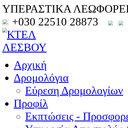
ΥΠΕΡΑΣΤΙΚΑ ΛΕΩΦΟΡΕ
+030 22510 28873
Αρχική
Δρομολόγια
Εύρεση Δρομολογίων
Προφίλ
Εκπτώσεις - Προσφορ