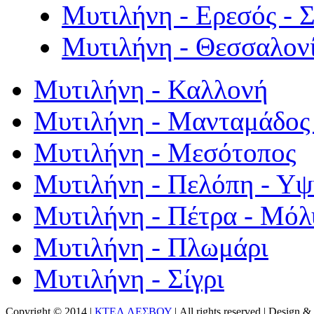
Μυτιλήνη - Ερεσός - 
Μυτιλήνη - Θεσσαλον
Μυτιλήνη - Καλλονή
Μυτιλήνη - Μανταμάδος 
Μυτιλήνη - Μεσότοπος
Μυτιλήνη - Πελόπη - Υ
Μυτιλήνη - Πέτρα - Μόλ
Μυτιλήνη - Πλωμάρι
Μυτιλήνη - Σίγρι
Copyright © 2014 |
ΚΤΕΛ ΛΕΣΒΟΥ
| All rights reserved | Design
& 