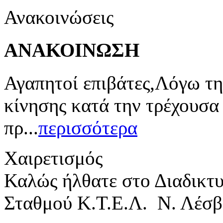
Ανακοινώσεις
ΑΝΑΚΟΙΝΩΣΗ
Αγαπητοί επιβάτες,Λόγω τη
κίνησης κατά την τρέχουσα
πρ...
περισσότερα
Χαιρετισμός
Καλώς ήλθατε στο Διαδικτ
Σταθμού Κ.Τ.Ε.Λ. Ν. Λέσβ