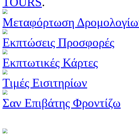
TOURS
.
Μεταφόρτωση Δρομολογίω
Εκπτώσεις Προσφορές
Εκπτωτικές Κάρτες
Τιμές Εισιτηρίων
Σαν Επιβάτης Φροντίζω