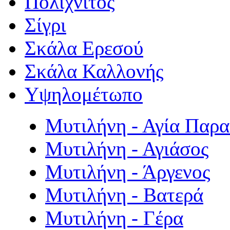
Πολιχνίτος
Σίγρι
Σκάλα Ερεσού
Σκάλα Καλλονής
Υψηλομέτωπο
Μυτιλήνη - Αγία Παρ
Μυτιλήνη - Αγιάσος
Μυτιλήνη - Άργενος
Μυτιλήνη - Βατερά
Μυτιλήνη - Γέρα