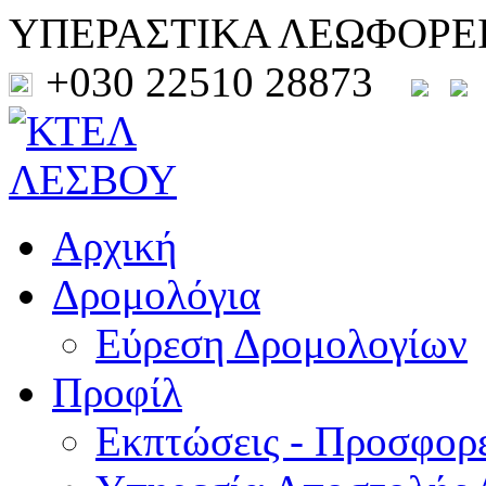
ΥΠΕΡΑΣΤΙΚΑ ΛΕΩΦΟΡΕ
+030 22510 28873
Αρχική
Δρομολόγια
Εύρεση Δρομολογίων
Προφίλ
Εκπτώσεις - Προσφορ