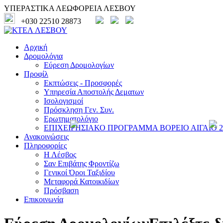
ΥΠΕΡΑΣΤΙΚΑ ΛΕΩΦΟΡΕΙΑ ΛΕΣΒΟΥ
+030 22510 28873
Αρχική
Δρομολόγια
Εύρεση Δρομολογίων
Προφίλ
Εκπτώσεις - Προσφορές
Υπηρεσία Αποστολής Δεματων
Ισολογισμοί
Πρόσκληση Γεν. Συν.
Ερωτηματολόγιο
ΕΠΙΧΕΙΡΗΣΙΑΚΟ ΠΡΟΓΡΑΜΜΑ ΒΟΡΕΙΟ ΑΙΓΑΙΟ 20
Ανακοινώσεις
Πληροφορίες
Η Λέσβος
Σαν Επιβάτης Φροντίζω
Γενικοί Όροι Ταξιδίου
Μεταφορά Κατοικιδίων
Πρόσβαση
Επικοινωνία