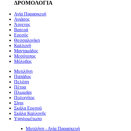
ΔΡΟΜΟΛΟΓΙΑ
Αγία Παρασκευή
Αγιάσος
Άργενος
Βατερά
Ερεσός
Θεσσαλονίκη
Καλλονή
Μανταμάδος
Μεσότοπος
Μόλυβος
Μυτιλήνη
Παπάδος
Πελόπη
Πέτρα
Πλωμάρι
Πολιχνίτος
Σίγρι
Σκάλα Ερεσού
Σκάλα Καλλονής
Υψηλομέτωπο
Μυτιλήνη - Αγία Παρασκευή