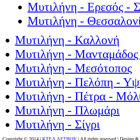
Μυτιλήνη - Ερεσός - 
Μυτιλήνη - Θεσσαλον
Μυτιλήνη - Καλλονή
Μυτιλήνη - Μανταμάδος 
Μυτιλήνη - Μεσότοπος
Μυτιλήνη - Πελόπη - Υ
Μυτιλήνη - Πέτρα - Μόλ
Μυτιλήνη - Πλωμάρι
Μυτιλήνη - Σίγρι
Copyright © 2014 |
ΚΤΕΛ ΛΕΣΒΟΥ
| All rights reserved | Design
& 