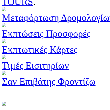
TOURS
.
Μεταφόρτωση Δρομολογίω
Εκπτώσεις Προσφορές
Εκπτωτικές Κάρτες
Τιμές Εισιτηρίων
Σαν Επιβάτης Φροντίζω