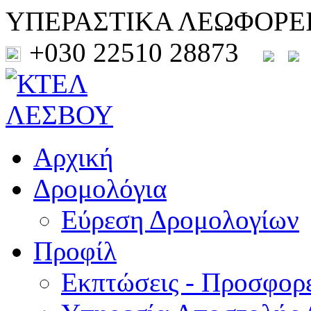
ΥΠΕΡΑΣΤΙΚΑ ΛΕΩΦΟΡΕ
+030 22510 28873
Αρχική
Δρομολόγια
Εύρεση Δρομολογίων
Προφίλ
Εκπτώσεις - Προσφορ