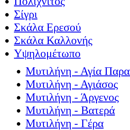
Πολιχνίτος
Σίγρι
Σκάλα Ερεσού
Σκάλα Καλλονής
Υψηλομέτωπο
Μυτιλήνη - Αγία Παρ
Μυτιλήνη - Αγιάσος
Μυτιλήνη - Άργενος
Μυτιλήνη - Βατερά
Μυτιλήνη - Γέρα