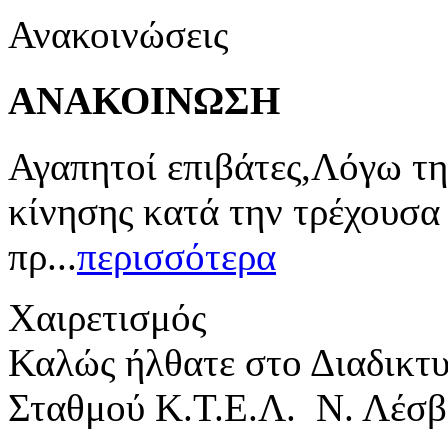
Ανακοινώσεις
ΑΝΑΚΟΙΝΩΣΗ
Αγαπητοί επιβάτες,Λόγω τη
κίνησης κατά την τρέχουσα
πρ...
περισσότερα
Χαιρετισμός
Καλώς ήλθατε στο Διαδικτ
Σταθμού Κ.Τ.Ε.Λ. Ν. Λέσβ