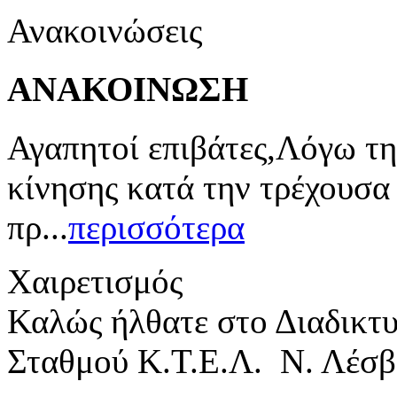
Ανακοινώσεις
ΑΝΑΚΟΙΝΩΣΗ
Αγαπητοί επιβάτες,Λόγω τη
κίνησης κατά την τρέχουσα
πρ...
περισσότερα
Χαιρετισμός
Καλώς ήλθατε στο Διαδικτ
Σταθμού Κ.Τ.Ε.Λ. Ν. Λέσβ