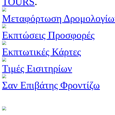
TOURS
.
Μεταφόρτωση Δρομολογίω
Εκπτώσεις Προσφορές
Εκπτωτικές Κάρτες
Τιμές Εισιτηρίων
Σαν Επιβάτης Φροντίζω