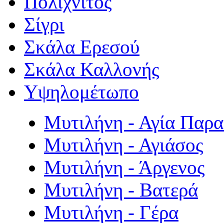
Πολιχνίτος
Σίγρι
Σκάλα Ερεσού
Σκάλα Καλλονής
Υψηλομέτωπο
Μυτιλήνη - Αγία Παρ
Μυτιλήνη - Αγιάσος
Μυτιλήνη - Άργενος
Μυτιλήνη - Βατερά
Μυτιλήνη - Γέρα