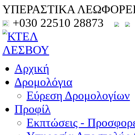
ΥΠΕΡΑΣΤΙΚΑ ΛΕΩΦΟΡΕ
+030 22510 28873
Αρχική
Δρομολόγια
Εύρεση Δρομολογίων
Προφίλ
Εκπτώσεις - Προσφορ