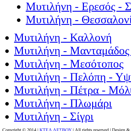
Μυτιλήνη - Ερεσός - 
Μυτιλήνη - Θεσσαλον
Μυτιλήνη - Καλλονή
Μυτιλήνη - Μανταμάδος 
Μυτιλήνη - Μεσότοπος
Μυτιλήνη - Πελόπη - Υ
Μυτιλήνη - Πέτρα - Μόλ
Μυτιλήνη - Πλωμάρι
Μυτιλήνη - Σίγρι
Copyright © 2014 |
ΚΤΕΛ ΛΕΣΒΟΥ
| All rights reserved | Design
& 