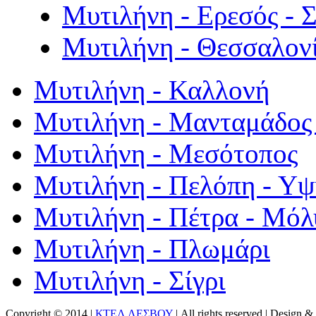
Μυτιλήνη - Ερεσός - 
Μυτιλήνη - Θεσσαλον
Μυτιλήνη - Καλλονή
Μυτιλήνη - Μανταμάδος 
Μυτιλήνη - Μεσότοπος
Μυτιλήνη - Πελόπη - Υ
Μυτιλήνη - Πέτρα - Μόλ
Μυτιλήνη - Πλωμάρι
Μυτιλήνη - Σίγρι
Copyright © 2014 |
ΚΤΕΛ ΛΕΣΒΟΥ
| All rights reserved | Design
& 