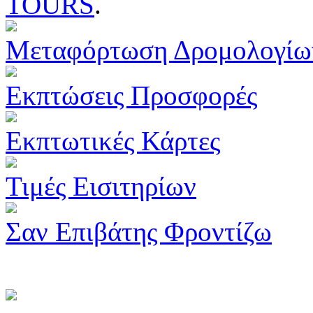
TOURS
.
Μεταφόρτωση Δρομολογίω
Εκπτώσεις Προσφορές
Εκπτωτικές Κάρτες
Τιμές Εισιτηρίων
Σαν Επιβάτης Φροντίζω