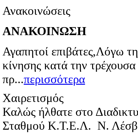
Ανακοινώσεις
ΑΝΑΚΟΙΝΩΣΗ
Αγαπητοί επιβάτες,Λόγω τη
κίνησης κατά την τρέχουσα
πρ...
περισσότερα
Χαιρετισμός
Καλώς ήλθατε στο Διαδικτ
Σταθμού Κ.Τ.Ε.Λ. Ν. Λέσβ