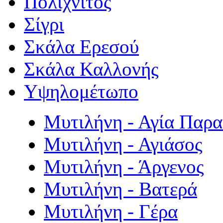
Πολιχνίτος
Σίγρι
Σκάλα Ερεσού
Σκάλα Καλλονής
Υψηλομέτωπο
Μυτιλήνη - Αγία Παρ
Μυτιλήνη - Αγιάσος
Μυτιλήνη - Άργενος
Μυτιλήνη - Βατερά
Μυτιλήνη - Γέρα