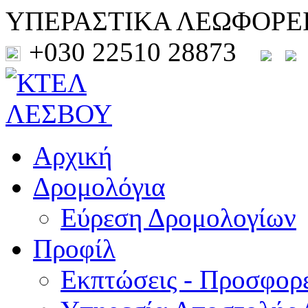
ΥΠΕΡΑΣΤΙΚΑ ΛΕΩΦΟΡΕ
+030 22510 28873
Αρχική
Δρομολόγια
Εύρεση Δρομολογίων
Προφίλ
Εκπτώσεις - Προσφορ