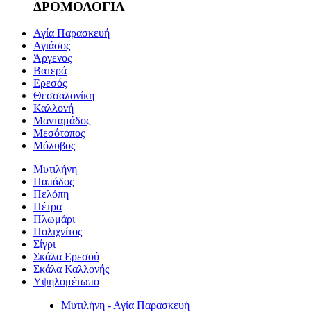
ΔΡΟΜΟΛΟΓΙΑ
Αγία Παρασκευή
Αγιάσος
Άργενος
Βατερά
Ερεσός
Θεσσαλονίκη
Καλλονή
Μανταμάδος
Μεσότοπος
Μόλυβος
Μυτιλήνη
Παπάδος
Πελόπη
Πέτρα
Πλωμάρι
Πολιχνίτος
Σίγρι
Σκάλα Ερεσού
Σκάλα Καλλονής
Υψηλομέτωπο
Μυτιλήνη - Αγία Παρασκευή