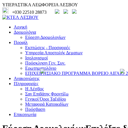
ΥΠΕΡΑΣΤΙΚΑ ΛΕΩΦΟΡΕΙΑ ΛΕΣΒΟΥ
+030 22510 28873
Αρχική
Δρομολόγια
Εύρεση Δρομολογίων
Προφίλ
Εκπτώσεις - Προσφορές
Υπηρεσία Αποστολής Δεματων
Ισολογισμοί
Πρόσκληση Γεν. Συν.
Ερωτηματολόγιο
ΕΠΙΧΕΙΡΗΣΙΑΚΟ ΠΡΟΓΡΑΜΜΑ ΒΟΡΕΙΟ ΑΙΓΑΙΟ 20
Ανακοινώσεις
Πληροφορίες
Η Λέσβος
Σαν Επιβάτης Φροντίζω
Γενικοί Όροι Ταξιδίου
Μεταφορά Κατοικιδίων
Πρόσβαση
Επικοινωνία