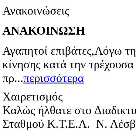
Ανακοινώσεις
ΑΝΑΚΟΙΝΩΣΗ
Αγαπητοί επιβάτες,Λόγω τη
κίνησης κατά την τρέχουσα
πρ...
περισσότερα
Χαιρετισμός
Καλώς ήλθατε στο Διαδικτ
Σταθμού Κ.Τ.Ε.Λ. Ν. Λέσβ