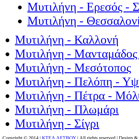
Μυτιλήνη - Ερεσός - 
Μυτιλήνη - Θεσσαλον
Μυτιλήνη - Καλλονή
Μυτιλήνη - Μανταμάδος 
Μυτιλήνη - Μεσότοπος
Μυτιλήνη - Πελόπη - Υ
Μυτιλήνη - Πέτρα - Μόλ
Μυτιλήνη - Πλωμάρι
Μυτιλήνη - Σίγρι
Copyright © 2014 |
ΚΤΕΛ ΛΕΣΒΟΥ
| All rights reserved | Design
& 