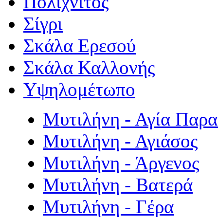
Πολιχνίτος
Σίγρι
Σκάλα Ερεσού
Σκάλα Καλλονής
Υψηλομέτωπο
Μυτιλήνη - Αγία Παρ
Μυτιλήνη - Αγιάσος
Μυτιλήνη - Άργενος
Μυτιλήνη - Βατερά
Μυτιλήνη - Γέρα