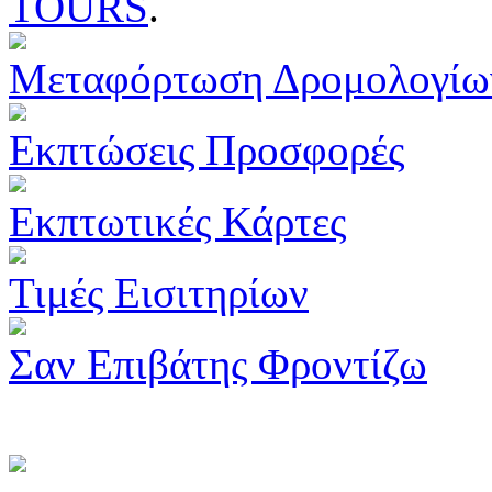
TOURS
.
Μεταφόρτωση Δρομολογίω
Εκπτώσεις Προσφορές
Εκπτωτικές Κάρτες
Τιμές Εισιτηρίων
Σαν Επιβάτης Φροντίζω