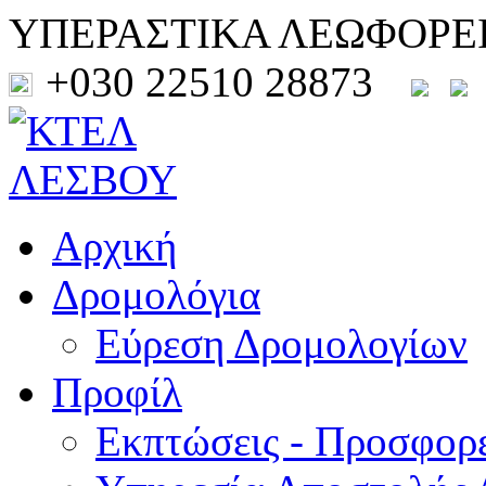
ΥΠΕΡΑΣΤΙΚΑ ΛΕΩΦΟΡΕ
+030 22510 28873
Αρχική
Δρομολόγια
Εύρεση Δρομολογίων
Προφίλ
Εκπτώσεις - Προσφορ