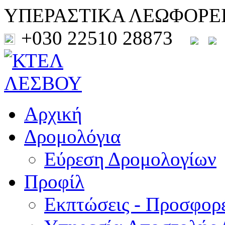
ΥΠΕΡΑΣΤΙΚΑ ΛΕΩΦΟΡΕ
+030 22510 28873
Αρχική
Δρομολόγια
Εύρεση Δρομολογίων
Προφίλ
Εκπτώσεις - Προσφορ