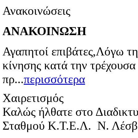
Ανακοινώσεις
ΑΝΑΚΟΙΝΩΣΗ
Αγαπητοί επιβάτες,Λόγω τη
κίνησης κατά την τρέχουσα
πρ...
περισσότερα
Χαιρετισμός
Καλώς ήλθατε στο Διαδικτ
Σταθμού Κ.Τ.Ε.Λ. Ν. Λέσβ