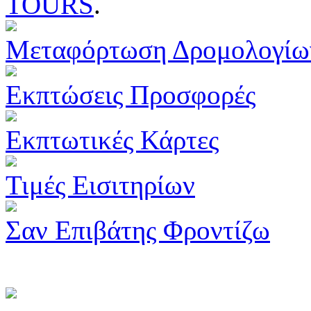
TOURS
.
Μεταφόρτωση Δρομολογίω
Εκπτώσεις Προσφορές
Εκπτωτικές Κάρτες
Τιμές Εισιτηρίων
Σαν Επιβάτης Φροντίζω