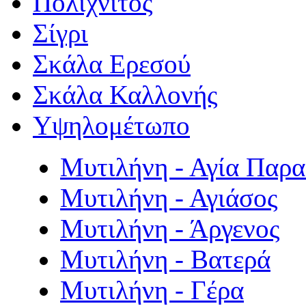
Πολιχνίτος
Σίγρι
Σκάλα Ερεσού
Σκάλα Καλλονής
Υψηλομέτωπο
Μυτιλήνη - Αγία Παρ
Μυτιλήνη - Αγιάσος
Μυτιλήνη - Άργενος
Μυτιλήνη - Βατερά
Μυτιλήνη - Γέρα